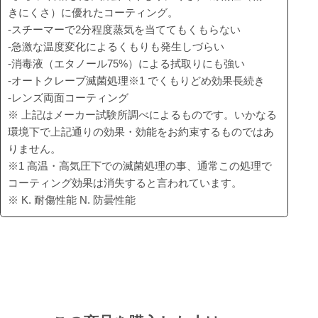
きにくさ）に優れたコーティング。
-スチーマーで2分程度蒸気を当ててもくもらない
-急激な温度変化によるくもりも発生しづらい
-消毒液（エタノール75%）による拭取りにも強い
-オートクレーブ滅菌処理※1 でくもりどめ効果長続き
-レンズ両面コーティング
※ 上記はメーカー試験所調べによるものです。いかなる
環境下で上記通りの効果・効能をお約束するものではあ
りません。
※1 高温・高気圧下での滅菌処理の事、通常この処理で
コーティング効果は消失すると言われています。
※ K. 耐傷性能 N. 防曇性能