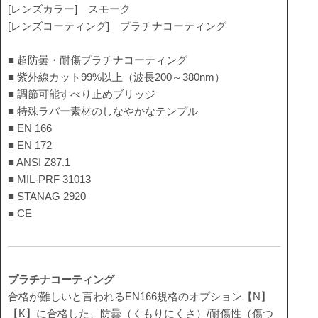
[レンズカラー] スモーク
[レンズコーティング] プラチナコーティング
■ 超防曇・耐傷プラチナコーティング
■ 紫外線カット99%以上（波長200～380nm）
■ 調節可能すべり止めブリッジ
■ 特殊ラバー素材のしなやかなテンプル
■ EN 166
■ EN 172
■ ANSI Z87.1
■ MIL-PRF 31013
■ STANAG 2920
■ CE
プラチナコーティング
合格が難しいと言われるEN166規格のオプション【N】
【K】に合格した、防曇（くもりにくさ）/耐傷性（傷つ