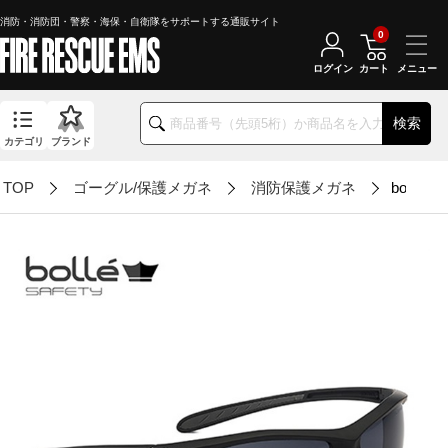
消防・消防団・警察・海保・自衛隊をサポートする通販サイト
0
ログイン
カート
検索
カテゴリ
ブランド
TOP
ゴーグル/保護メガネ
消防保護メガネ
bolle 