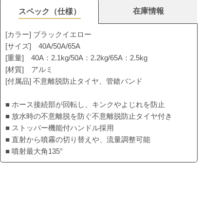
在庫情報
スペック（仕様）
[カラー] ブラックイエロー
[サイズ] 40A/50A/65A
[重量] 40A：2.1kg/50A：2.2kg/65A：2.5kg
[材質] アルミ
[付属品] 不意離脱防止タイヤ、管鎗バンド
■ ホース接続部が回転し、キンクやよじれを防止
■ 放水時の不意離脱を防ぐ不意離脱防止タイヤ付き
■ ストッパー機能付ハンドル採用
■ 直射から噴霧の切り替えや、流量調整可能
■ 噴射最大角135°