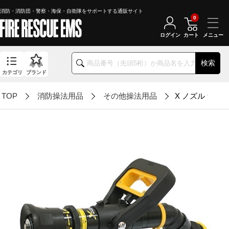
消防・消防団・警察・海保・自衛隊をサポートする通販サイト
0
ログイン
カート
検索
カテゴリ
ブランド
TOP
消防操法用品
その他操法用品
X ノズル 無反