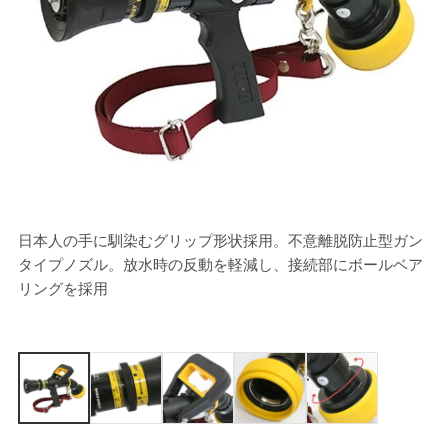
日本人の手に馴染むグリップ形状採用。不意離脱防止型ガン
直
タイプノズル。放水時の反動を軽減し、接続部にボールベア
か
リングを採用