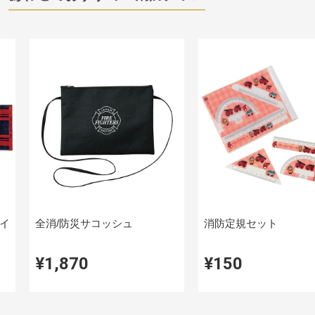
イ
全消/防災サコッシュ
消防定規セット
¥1,870
¥150