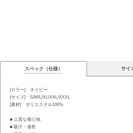
サイ
スペック（仕様）
[カラー] ネイビー
[サイズ] S/M/L/XL/XXL/XXXL
[素材] ポリエステル100%
■ 上質な着心地
■ 吸汗・速乾