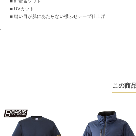
■ 軽量＆ソフト
■ UVカット
■ 縫い目が肌にあたらない襟ふせテープ仕上げ
この商