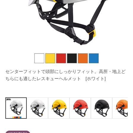
センターフィットで頭部にしっかりフィット。高所・地上ど
[
ちらにも適したレスキューヘルメット [ホワイト]