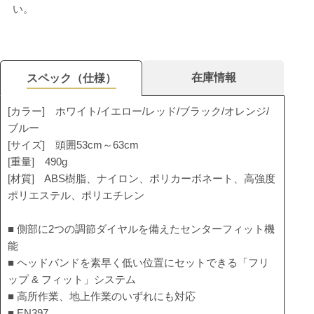
い。
在庫情報
スペック（仕様）
[カラー] ホワイト/イエロー/レッド/ブラック/オレンジ/
ブルー
[サイズ] 頭囲53cm～63cm
[重量] 490g
[材質] ABS樹脂、ナイロン、ポリカーボネート、高強度
ポリエステル、ポリエチレン
■ 側部に2つの調節ダイヤルを備えたセンターフィット機
能
■ ヘッドバンドを素早く低い位置にセットできる「フリ
ップ & フィット」システム
■ 高所作業、地上作業のいずれにも対応
■ EN397