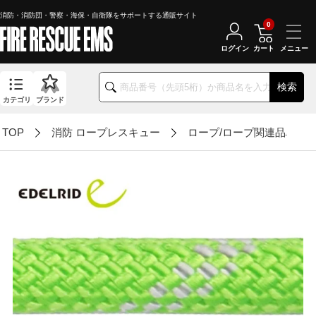
消防・消防団・警察・海保・自衛隊をサポートする通販サイト
0
ログイン
カート
検索
カテゴリ
ブランド
TOP
消防 ロープレスキュー
ロープ/ロープ関連品/ライ