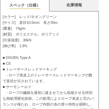
在庫情報
スペック（仕様）
[カラー] レッド/ネオングリーン
[サイズ] 直径10.5mm 長さ50m
[重量] 74g/m
[材質] ポリエステル、ポリアミド
[引張強度] 30kN
[伸び率] 1.9%
■ EN1891 Type A
■ CE
■ トレーサースレッドマーキング
- ロープ表皮上のトレーサースレッドマーキングの数
で直径が示されています。
■ サーモシールド
- ロープの繊維を最初に緩ませてから収縮させる特別
な熱処理硬化技術。この処理によりロープ表皮と芯のバ
ランスが保たれ、ロープ内部の糸の滑り特性が調和し、