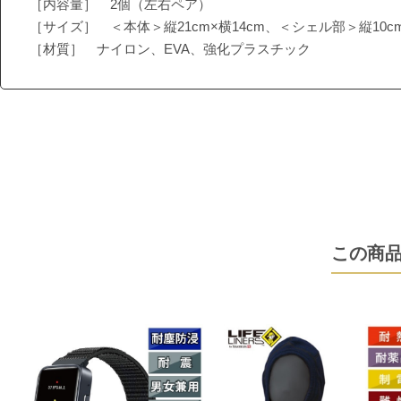
［内容量］ 2個（左右ペア）
［サイズ］ ＜本体＞縦21cm×横14cm、＜シェル部＞縦10cm
［材質］ ナイロン、EVA、強化プラスチック
この商