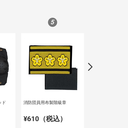
5
6
ッド
消防団員用布製階級章
ワンタッチバック
ド安全帯 消防型
）
¥610（税込）
¥14,900