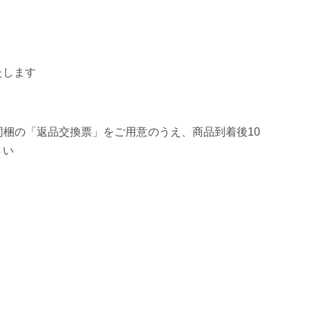
面ファスナーでフィッティングを調整可能 ［裏面］
軽量で耐久性
たします
梱の「返品交換票」をご用意のうえ、商品到着後10
さい