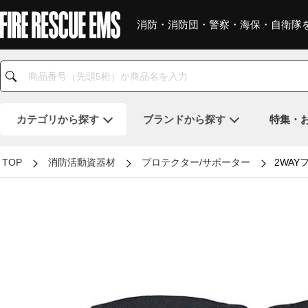
消防・消防団・警察・海保・自衛隊
カテゴリ
から探す
ブランド
から探す
特集・
TOP
消防活動資器材
プロテクター/サポーター
2WAY