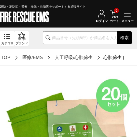
消防・消防団・警察・海保・自衛隊をサポートする通販サイト
0
ログイン
カート
検索
カテゴリ
ブランド
TOP
医療/EMS
人工呼吸/心肺蘇生
心肺蘇生トレー