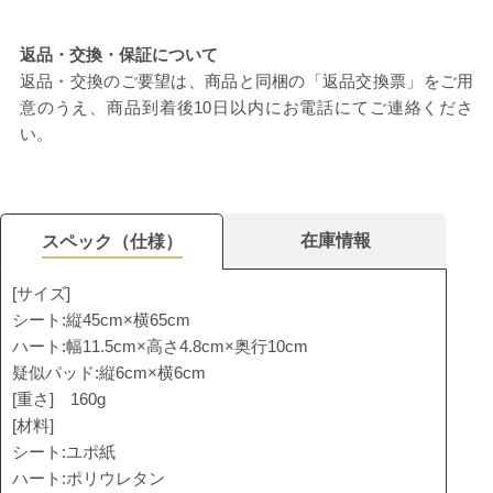
返品・交換・保証について
返品・交換のご要望は、商品と同梱の「返品交換票」をご用
意のうえ、商品到着後10日以内にお電話にてご連絡くださ
い。
在庫情報
スペック（仕様）
[サイズ]
シート:縦45cm×横65cm
ハート:幅11.5cm×高さ4.8cm×奥行10cm
疑似パッド:縦6cm×横6cm
[重さ] 160g
[材料]
シート:ユポ紙
ハート:ポリウレタン