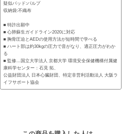
疑似パッド:パルプ
収納袋:不織布
■ 特許出願中
■ 心肺蘇生ガイドライン2020に対応
■ 胸骨圧迫とAEDの使用方法が短時間で学べる
■ ハート部は約30kgの圧力で音がなり、適正圧力がわか
る
■ 監修…国立大学法人 京都大学 環境安全保健機構付属健
康科学センター：石見 拓、
公益財団法人 日本心臓財団、特定非営利活動法人 大阪ラ
イフサポート協会
この商品を購入した人は、