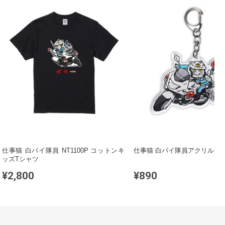
仕事猫 白バイ隊員 NT1100P コットンキ
仕事猫 白バイ隊員アクリルキ
ッズTシャツ
¥2,800
¥890