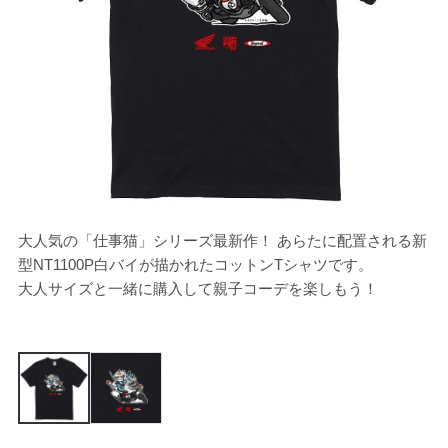
大人気の「仕事猫」シリーズ最新作！ あらたに配置される新
[
型NT1100P白バイが描かれたコットンTシャツです。
大人サイズと一緒に購入して親子コーデを楽しもう！