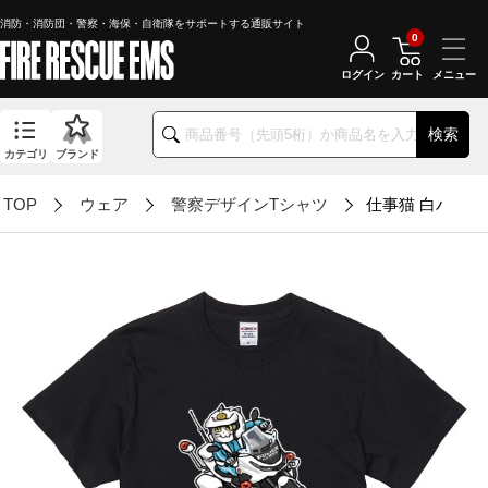
消防・消防団・警察・海保・自衛隊をサポートする通販サイト
0
ログイン
カート
検索
カテゴリ
ブランド
TOP
ウェア
警察デザインTシャツ
仕事猫 白バイ隊員