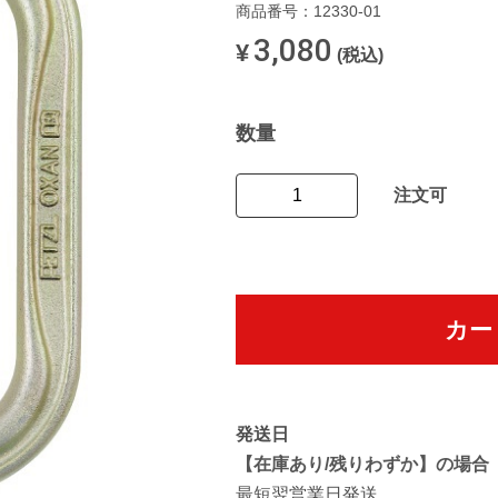
商品番号：12330-01
3,080
¥
(税込)
数量
注文可
カー
発送日
【在庫あり/残りわずか】の場合
最短翌営業日発送