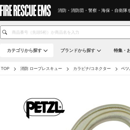
消防・消防団・警察・海保・自衛隊
カテゴリ
から探す
ブランド
から探す
特集・
TOP
消防 ロープレスキュー
カラビナ/コネクター
ペツ