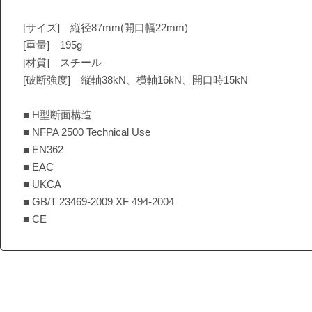
[サイズ] 縦径87mm(開口幅22mm)
[重量] 195g
[材質] スチール
[破断強度] 縦軸38kN、横軸16kN、開口時15kN
■ H型断面構造
■ NFPA 2500 Technical Use
■ EN362
■ EAC
■ UKCA
■ GB/T 23469-2009 XF 494-2004
■ CE