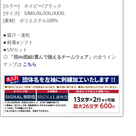
[カラー] ネイビー/ブラック
[サイズ] S/M/L/XL/XXL/XXXL
[素材] ポリエステル100%
■ 吸汗・速乾
■ 軽量&ソフト
■ UVカット
◎
「団de団結!選んで揃えるチームウェア」
の全ライン
ナップは
こちら