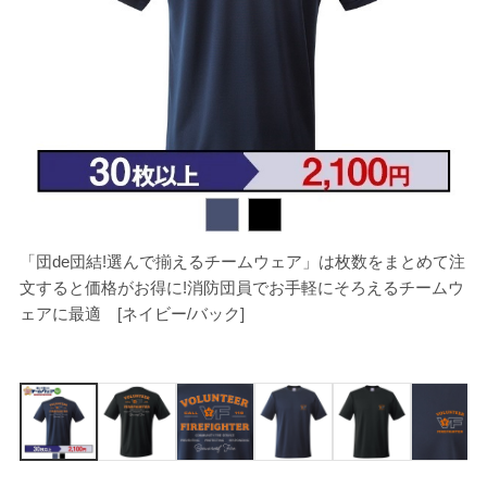
「団de団結!選んで揃えるチームウェア」は枚数をまとめて注
[
文すると価格がお得に!消防団員でお手軽にそろえるチームウ
ェアに最適 [ネイビー/バック]