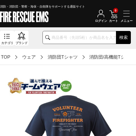
消防・消防団・警察・海保・自衛隊をサポートする通販サイト
0
ログイン
カート
検索
カテゴリ
ブランド
TOP
ウェア
消防団Tシャツ
消防団/高機能Tシャツ