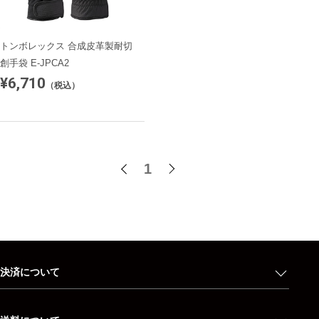
トンボレックス 合成皮革製耐切
創手袋 E-JPCA2
¥6,710
（税込）
1
決済について