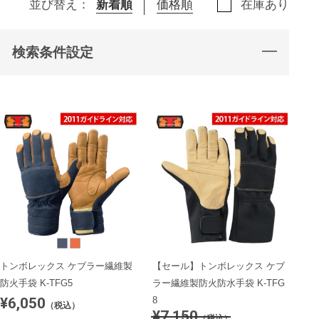
並び替え：
新着順
価格順
在庫あり
検索条件設定
トンボレックス ケブラー繊維製
【セール】トンボレックス ケブ
防火手袋 K-TFG5
ラー繊維製防火防水手袋 K-TFG
¥6,050
8
（税込）
¥7,150
（税込）