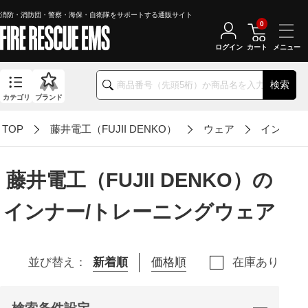
消防・消防団・警察・海保・自衛隊をサポートする通販サイト
0
ログイン
カート
検索
カテゴリ
ブランド
TOP
藤井電工（FUJII DENKO）
ウェア
インナー
藤井電工（FUJII DENKO）の
インナー/トレーニングウェア
並び替え：
新着順
価格順
在庫あり