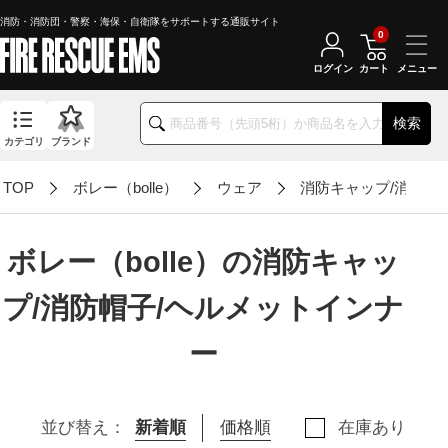
消防・消防団・警察・海保・自衛隊をサポートする通販サイト
0
ログイン
カート
検索
カテゴリ
ブランド
TOP
ボレー（bolle）
ウェア
消防キャップ/消防帽
ボレー（bolle）の消防キャッ
プ/消防帽子/ヘルメットインナ
ー
並び替え：
新着順
価格順
在庫あり