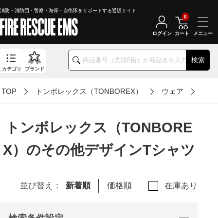
消防・消防団・警察・海保・自衛隊をサポートする通販サイト
0
ログイン
カート
検索
カテゴリ
ブランド
TOP
トンボレックス（TONBOREX）
ウェア
その
トンボレックス（TONBORE
X）のその他デザインTシャツ
並び替え：
新着順
価格順
在庫あり