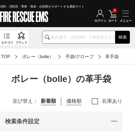
消防・消防団・警察・海保・自衛隊をサポートする通販サイト
0
ログイン
カート
検索
カテゴリ
ブランド
TOP
ボレー（bolle）
手袋/グローブ
革手袋
ボレー（bolle）の革手袋
並び替え：
新着順
価格順
在庫あり
検索条件設定