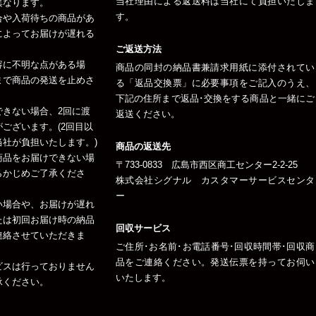
当社理由による返送料は当社にて負担いたしま
異なります。
す。
合や入荷待ちの商品があ
によってお届けが遅れる
ご返送方法
容に不明な点がある場
商品の同封の納品書兼請求用紙に添付されてい
まで商品の発送を止めさ
る「返品交換票」に必要事項をご記入のうえ、
下記の住所まで返品･交換をする商品と一緒にご
できない場合、2回に渡
返送ください。
ございます。(2回目以
社が負担いたします。)
商品の返送先
商品をお届けできない場
〒733-0833 広島市西区商工センター2-2-25
らかじめご了承くださ
株式会社シグナル カスタマーサービスセンタ
ー
い場合や、お届けが遅れ
たは初回お届け時の納品
回収サービス
連絡させていただきま
ご住所･お名前･お電話番号･回収時間帯･回収商
品をご連絡ください。発送伝票を持ってお伺い
ビスは行っておりません
いたします。
承ください。