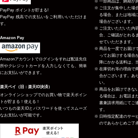
一部商品は、納期が
ご注文が集中した場
PayPay ポイントが貯まる!
る場合、または地域
PayPay 残高での支払いをご利用いいただけま
場合がございます。
す。
ご注文いただいた内
合、ご確認がとれる
Amazon Pay
せていただきます。
商品を一度でお届け
ってお届けする場合が
Amazonアカウントでログインをすれば配送先住
降にかかる送料は、当
所やクレジットカードを入力しなくても、簡単
在庫切れ等の理由で
にお支払いができます。
合がございます。あ
い。
楽天ペイ（旧：楽天ID決済）
商品をお届けできな
オンラインショップでのお買い物で楽天ポイン
る場合は、お電話ま
トが貯まる！使える！
書兼請求用紙にてご
いつもの楽天IDとパスワードを使ってスムーズ
す。
なお支払いが可能です。
日時指定配達のサー
のであらかじめご了