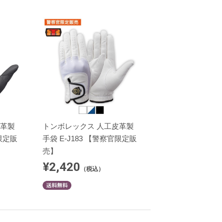
皮革製
トンボレックス 人工皮革製
官限定販
手袋 E-J183 【警察官限定販
売】
¥2,420
（税込）