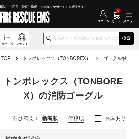
消防・消防団・警察・海保・自衛隊をサポートする通販サイト
0
ログイン
カート
検索
カテゴリ
ブランド
TOP
トンボレックス（TONBOREX）
ゴーグル/保護メ
トンボレックス（TONBORE
X）の消防ゴーグル
並び替え：
新着順
価格順
在庫あり