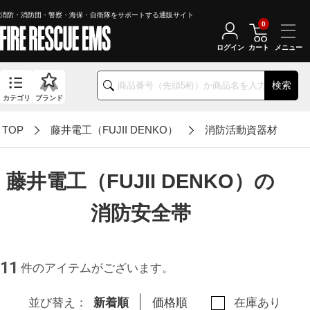
消防・消防団・警察・海保・自衛隊をサポートする通販サイト
0
ログイン
カート
検索
カテゴリ
ブランド
TOP
藤井電工（FUJII DENKO）
消防活動資器材
藤井電工（FUJII DENKO）の
消防安全帯
11
件のアイテムがございます。
並び替え：
新着順
価格順
在庫あり