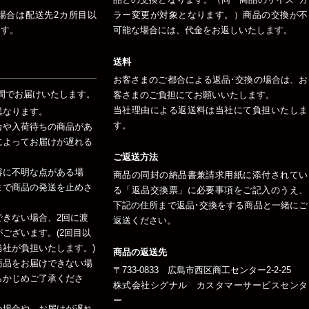
場合は配送先2カ所目以
ラー変更が対象となります。）商品の交換が不
ます。
可能な場合には、代金をお返しいたします。
送料
お客さまのご都合による返品･交換の場合は、お
間でお届けいたします。
客さまのご負担にてお願いいたします。
当社理由による返送料は当社にて負担いたしま
異なります。
す。
合や入荷待ちの商品があ
によってお届けが遅れる
ご返送方法
容に不明な点がある場
商品の同封の納品書兼請求用紙に添付されてい
まで商品の発送を止めさ
る「返品交換票」に必要事項をご記入のうえ、
下記の住所まで返品･交換をする商品と一緒にご
できない場合、2回に渡
返送ください。
ございます。(2回目以
社が負担いたします。)
商品の返送先
商品をお届けできない場
〒733-0833 広島市西区商工センター2-2-25
らかじめご了承くださ
株式会社シグナル カスタマーサービスセンタ
ー
い場合や、お届けが遅れ