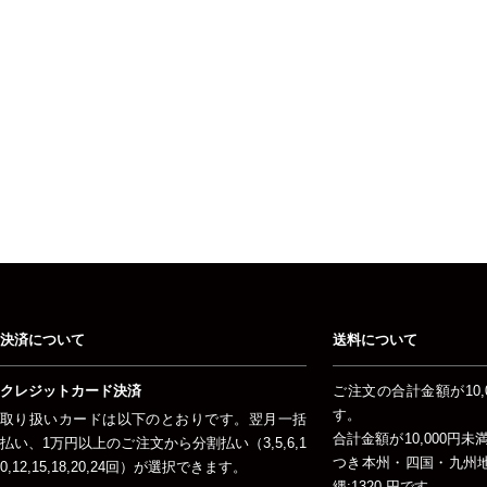
決済について
送料について
クレジットカード決済
ご注文の合計金額が10,
す。
取り扱いカードは以下のとおりです。翌月一括
合計金額が10,000円
払い、1万円以上のご注文から分割払い（3,5,6,1
つき本州・四国・九州地方
0,12,15,18,20,24回）が選択できます。
縄:1320 円です。