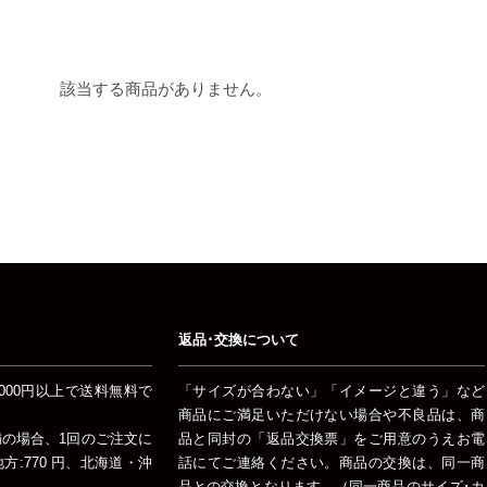
該当する商品がありません。
返品･交換について
000円以上で送料無料で
「サイズが合わない」「イメージと違う」など
商品にご満足いただけない場合や不良品は、商
未満の場合、1回のご注文に
品と同封の「返品交換票」をご用意のうえお電
:770 円、北海道・沖
話にてご連絡ください。商品の交換は、同一商
品との交換となります。（同一商品のサイズ･カ