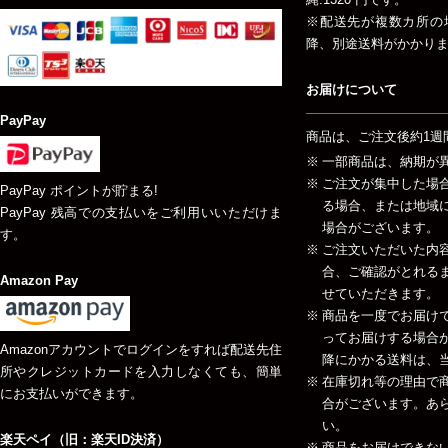
※配送先が複数カ所の
降、別途送料がかかり
お届けについて
PayPay
商品は、ご注文後約1週
一部商品は、納期が
ご注文が集中した場
PayPay ポイントが貯まる!
る場合、または地域
PayPay 残高での支払いをご利用いいただけま
場合がございます。
す。
ご注文いただいた内
合、ご確認がとれる
Amazon Pay
せていただきます。
商品を一度でお届け
ってお届けする場合が
Amazonアカウントでログインをすれば配送先住
降にかかる送料は、当
所やクレジットカードを入力しなくても、簡単
在庫切れ等の理由で
にお支払いができます。
合がございます。あ
い。
楽天ペイ（旧：楽天ID決済）
商品をお届けできな