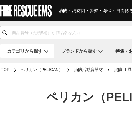
消防・消防団・警察・海保・自衛隊
カテゴリ
から探す
ブランド
から探す
特集・
TOP
ペリカン（PELICAN）
消防活動資器材
消防 工
ペリカン（PEL