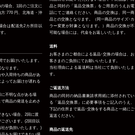
未満の場合、1回のご注文に
品と同封の「返品交換票」をご用意のうえお電
:770 円、北海道・沖
話にてご連絡ください。商品の交換は、同一商
品との交換となります。（同一商品のサイズ･カ
場合は配送先2カ所目以
ラー変更が対象となります。）商品の交換が不
ます。
可能な場合には、代金をお返しいたします。
送料
お客さまのご都合による返品･交換の場合は、お
間でお届けいたします。
客さまのご負担にてお願いいたします。
当社理由による返送料は当社にて負担いたしま
異なります。
す。
合や入荷待ちの商品があ
によってお届けが遅れる
ご返送方法
容に不明な点がある場
商品の同封の納品書兼請求用紙に添付されてい
まで商品の発送を止めさ
る「返品交換票」に必要事項をご記入のうえ、
下記の住所まで返品･交換をする商品と一緒にご
できない場合、2回に渡
返送ください。
ございます。(2回目以
社が負担いたします。)
商品の返送先
商品をお届けできない場