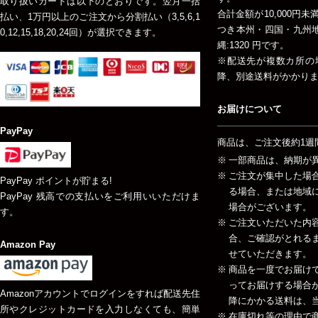
取り扱いカードは以下のとおりです。翌月一括
合計金額が10,000円
払い、1万円以上のご注文から分割払い（3,5,6,1
つき本州・四国・九州地方
0,12,15,18,20,24回）が選択できます。
縄:1320 円です。
※配送先が複数カ所の
降、別途送料がかかり
お届けについて
PayPay
商品は、ご注文後約1週
一部商品は、納期が
ご注文が集中した場
PayPay ポイントが貯まる!
る場合、または地域
PayPay 残高での支払いをご利用いいただけま
場合がございます。
す。
ご注文いただいた内
合、ご確認がとれる
Amazon Pay
せていただきます。
商品を一度でお届け
ってお届けする場合が
Amazonアカウントでログインをすれば配送先住
降にかかる送料は、当
所やクレジットカードを入力しなくても、簡単
在庫切れ等の理由で