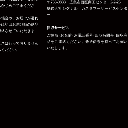
〒733-0833 広島市西区商工センター2-2-25
らかじめご了承くださ
株式会社シグナル カスタマーサービスセンタ
ー
い場合や、お届けが遅れ
たは初回お届け時の納品
回収サービス
連絡させていただきま
ご住所･お名前･お電話番号･回収時間帯･回収商
品をご連絡ください。発送伝票を持ってお伺い
ビスは行っておりません
いたします。
承ください。