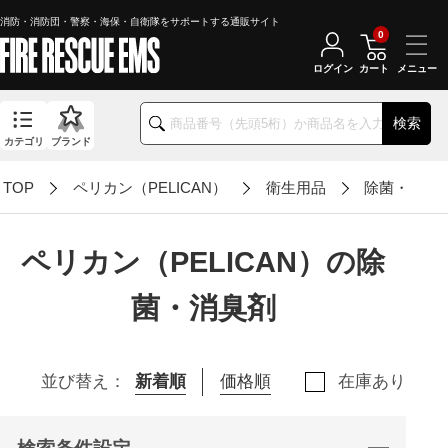
消防・消防団・警察・海保・自衛隊をサポートする通販サイト
0
ログイン
カート
検索
カテゴリ
ブランド
TOP
ペリカン（PELICAN）
衛生用品
除菌・消臭
ペリカン（PELICAN）の除
菌・消臭剤
並び替え：
新着順
価格順
在庫あり