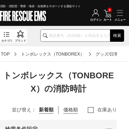
消防・消防団・警察・海保・自衛隊をサポートする通販サイト
0
ログイン
カート
検索
カテゴリ
ブランド
TOP
トンボレックス（TONBOREX）
グッズ/日常アイ
トンボレックス（TONBORE
X）の消防時計
並び替え：
新着順
価格順
在庫あり