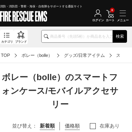
消防・消防団・警察・海保・自衛隊をサポートする通販サイト
0
ログイン
カート
検索
カテゴリ
ブランド
TOP
ボレー（bolle）
グッズ/日常アイテム
スマー
ボレー（bolle）のスマートフ
ォンケース/モバイルアクセサ
リー
並び替え：
新着順
価格順
在庫あり