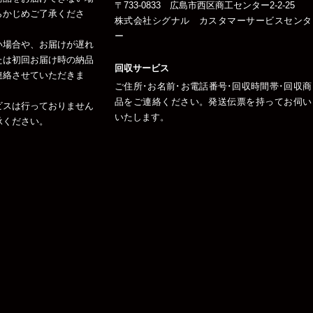
〒733-0833 広島市西区商工センター2-2-25
らかじめご了承くださ
株式会社シグナル カスタマーサービスセンタ
ー
い場合や、お届けが遅れ
たは初回お届け時の納品
回収サービス
連絡させていただきま
ご住所･お名前･お電話番号･回収時間帯･回収商
品をご連絡ください。発送伝票を持ってお伺い
ビスは行っておりません
いたします。
承ください。