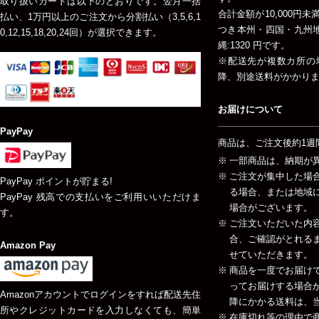
取り扱いカードは以下のとおりです。翌月一括
合計金額が10,000円
払い、1万円以上のご注文から分割払い（3,5,6,1
つき本州・四国・九州地方
0,12,15,18,20,24回）が選択できます。
縄:1320 円です。
※配送先が複数カ所の
降、別途送料がかかり
お届けについて
PayPay
商品は、ご注文後約1週
一部商品は、納期が
ご注文が集中した場
PayPay ポイントが貯まる!
る場合、または地域
PayPay 残高での支払いをご利用いいただけま
場合がございます。
す。
ご注文いただいた内
合、ご確認がとれる
Amazon Pay
せていただきます。
商品を一度でお届け
ってお届けする場合が
Amazonアカウントでログインをすれば配送先住
降にかかる送料は、当
所やクレジットカードを入力しなくても、簡単
在庫切れ等の理由で