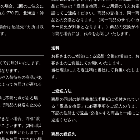
未満の場合、1回のご注文に
品と同封の「返品交換票」をご用意のうえお電
:770 円、北海道・沖
話にてご連絡ください。商品の交換は、同一商
品との交換となります。（同一商品のサイズ･カ
場合は配送先2カ所目以
ラー変更が対象となります。）商品の交換が不
ます。
可能な場合には、代金をお返しいたします。
送料
お客さまのご都合による返品･交換の場合は、お
間でお届けいたします。
客さまのご負担にてお願いいたします。
当社理由による返送料は当社にて負担いたしま
異なります。
す。
合や入荷待ちの商品があ
によってお届けが遅れる
ご返送方法
容に不明な点がある場
商品の同封の納品書兼請求用紙に添付されてい
まで商品の発送を止めさ
る「返品交換票」に必要事項をご記入のうえ、
下記の住所まで返品･交換をする商品と一緒にご
できない場合、2回に渡
返送ください。
ございます。(2回目以
社が負担いたします。)
商品の返送先
商品をお届けできない場