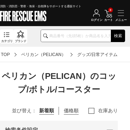
消防・消防団・警察・海保・自衛隊をサポートする通販サイト
0
ログイン
カート
検索
カテゴリ
ブランド
TOP
ペリカン（PELICAN）
グッズ/日常アイテム
ペリカン（PELICAN）のコッ
プ/ボトル/コースター
並び替え：
新着順
価格順
在庫あり