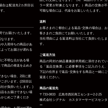
場合は配送先2カ所目以
ラー変更が対象となります。）商品の交換が不
ます。
可能な場合には、代金をお返しいたします。
送料
お客さまのご都合による返品･交換の場合は、お
間でお届けいたします。
客さまのご負担にてお願いいたします。
当社理由による返送料は当社にて負担いたしま
異なります。
す。
合や入荷待ちの商品があ
によってお届けが遅れる
ご返送方法
容に不明な点がある場
商品の同封の納品書兼請求用紙に添付されてい
まで商品の発送を止めさ
る「返品交換票」に必要事項をご記入のうえ、
下記の住所まで返品･交換をする商品と一緒にご
できない場合、2回に渡
返送ください。
ございます。(2回目以
社が負担いたします。)
商品の返送先
商品をお届けできない場
〒733-0833 広島市西区商工センター2-2-25
らかじめご了承くださ
株式会社シグナル カスタマーサービスセンタ
ー
い場合や、お届けが遅れ