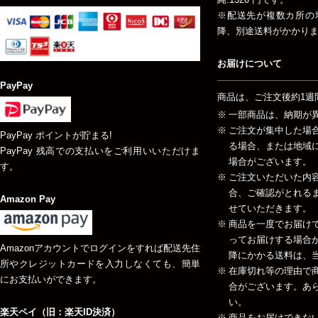
※配送先が複数カ所の
降、別途送料がかかり
お届けについて
PayPay
商品は、ご注文後約1週
一部商品は、納期が
ご注文が集中した場
PayPay ポイントが貯まる!
る場合、または地域
PayPay 残高での支払いをご利用いいただけま
場合がございます。
す。
ご注文いただいた内
合、ご確認がとれる
Amazon Pay
せていただきます。
商品を一度でお届け
ってお届けする場合が
Amazonアカウントでログインをすれば配送先住
降にかかる送料は、当
所やクレジットカードを入力しなくても、簡単
在庫切れ等の理由で
にお支払いができます。
合がございます。あ
い。
楽天ペイ（旧：楽天ID決済）
商品をお届けできな