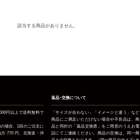
該当する商品がありません。
返品･交換について
000円以上で送料無料で
「サイズが合わない」「イメージと違う」など
商品にご満足いただけない場合や不良品は、商
未満の場合、1回のご注文に
品と同封の「返品交換票」をご用意のうえお電
:770 円、北海道・沖
話にてご連絡ください。商品の交換は、同一商
品との交換となります。（同一商品のサイズ･カ