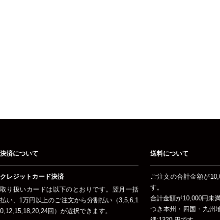
決済について
送料について
クレジットカード決済
ご注文の合計金額が10,
す。
取り扱いカードは以下のとおりです。翌月一括
合計金額が10,000円
払い、1万円以上のご注文から分割払い（3,5,6,1
つき本州・四国・九州地方
0,12,15,18,20,24回）が選択できます。
縄:1320 円です。