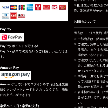
※配送先が複数カ所の
降、別途送料がかかり
お届けについて
PayPay
商品は、ご注文後約1週
一部商品は、納期が
ご注文が集中した場
PayPay ポイントが貯まる!
る場合、または地域
PayPay 残高での支払いをご利用いいただけま
場合がございます。
す。
ご注文いただいた内
合、ご確認がとれる
Amazon Pay
せていただきます。
商品を一度でお届け
ってお届けする場合が
Amazonアカウントでログインをすれば配送先住
降にかかる送料は、当
所やクレジットカードを入力しなくても、簡単
在庫切れ等の理由で
にお支払いができます。
合がございます。あ
い。
楽天ペイ（旧：楽天ID決済）
商品をお届けできな