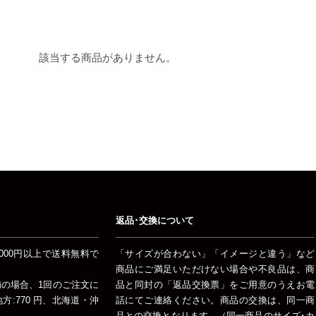
該当する商品がありません。
返品･交換について
000円以上で送料無料で
「サイズが合わない」「イメージと違う」など
商品にご満足いただけない場合や不良品は、商
未満の場合、1回のご注文に
品と同封の「返品交換票」をご用意のうえお電
:770 円、北海道・沖
話にてご連絡ください。商品の交換は、同一商
品との交換となります。（同一商品のサイズ･カ