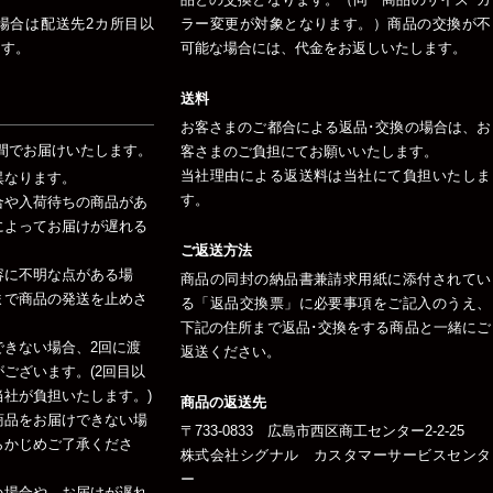
場合は配送先2カ所目以
ラー変更が対象となります。）商品の交換が不
ます。
可能な場合には、代金をお返しいたします。
送料
お客さまのご都合による返品･交換の場合は、お
間でお届けいたします。
客さまのご負担にてお願いいたします。
当社理由による返送料は当社にて負担いたしま
異なります。
す。
合や入荷待ちの商品があ
によってお届けが遅れる
ご返送方法
容に不明な点がある場
商品の同封の納品書兼請求用紙に添付されてい
まで商品の発送を止めさ
る「返品交換票」に必要事項をご記入のうえ、
下記の住所まで返品･交換をする商品と一緒にご
できない場合、2回に渡
返送ください。
ございます。(2回目以
社が負担いたします。)
商品の返送先
商品をお届けできない場
〒733-0833 広島市西区商工センター2-2-25
らかじめご了承くださ
株式会社シグナル カスタマーサービスセンタ
ー
い場合や、お届けが遅れ