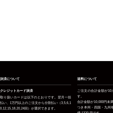
決済について
送料について
クレジットカード決済
ご注文の合計金額が10,
す。
取り扱いカードは以下のとおりです。翌月一括
合計金額が10,000円
払い、1万円以上のご注文から分割払い（3,5,6,1
つき本州・四国・九州地方
0,12,15,18,20,24回）が選択できます。
縄:1320 円です。