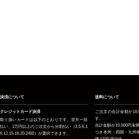
決済について
送料について
クレジットカード決済
ご注文の合計金額が10,
す。
取り扱いカードは以下のとおりです。翌月一括
合計金額が10,000円
払い、1万円以上のご注文から分割払い（3,5,6,1
つき本州・四国・九州地方
0,12,15,18,20,24回）が選択できます。
縄:1320 円です。