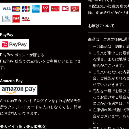
※配送先が複数カ所の
降、別途送料がかかり
お届けについて
PayPay
商品は、ご注文後約1週
一部商品は、納期が
ご注文が集中した場
PayPay ポイントが貯まる!
る場合、または地域
PayPay 残高での支払いをご利用いいただけま
場合がございます。
す。
ご注文いただいた内
合、ご確認がとれる
Amazon Pay
せていただきます。
商品を一度でお届け
ってお届けする場合が
Amazonアカウントでログインをすれば配送先住
降にかかる送料は、当
所やクレジットカードを入力しなくても、簡単
在庫切れ等の理由で
にお支払いができます。
合がございます。あ
い。
楽天ペイ（旧：楽天ID決済）
商品をお届けできな