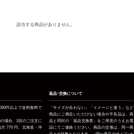
該当する商品がありません。
返品･交換について
000円以上で送料無料で
「サイズが合わない」「イメージと違う」など
商品にご満足いただけない場合や不良品は、商
未満の場合、1回のご注文に
品と同封の「返品交換票」をご用意のうえお電
:770 円、北海道・沖
話にてご連絡ください。商品の交換は、同一商
品との交換となります。（同一商品のサイズ･カ