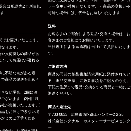
場合は配送先2カ所目以
ラー変更が対象となります。）商品の交換が不
ます。
可能な場合には、代金をお返しいたします。
送料
お客さまのご都合による返品･交換の場合は、お
間でお届けいたします。
客さまのご負担にてお願いいたします。
当社理由による返送料は当社にて負担いたしま
異なります。
す。
合や入荷待ちの商品があ
によってお届けが遅れる
ご返送方法
容に不明な点がある場
商品の同封の納品書兼請求用紙に添付されてい
まで商品の発送を止めさ
る「返品交換票」に必要事項をご記入のうえ、
下記の住所まで返品･交換をする商品と一緒にご
できない場合、2回に渡
返送ください。
ございます。(2回目以
社が負担いたします。)
商品の返送先
商品をお届けできない場
〒733-0833 広島市西区商工センター2-2-25
らかじめご了承くださ
株式会社シグナル カスタマーサービスセンタ
ー
い場合や、お届けが遅れ