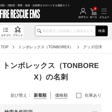
消防・消防団・警察・海保・自衛隊をサポートする通販サイト
0
ログイン
カート
検索
カテゴリ
ブランド
TOP
トンボレックス（TONBOREX）
グッズ/日常アイ
トンボレックス（TONBORE
X）の名刺
並び替え：
新着順
価格順
在庫あり