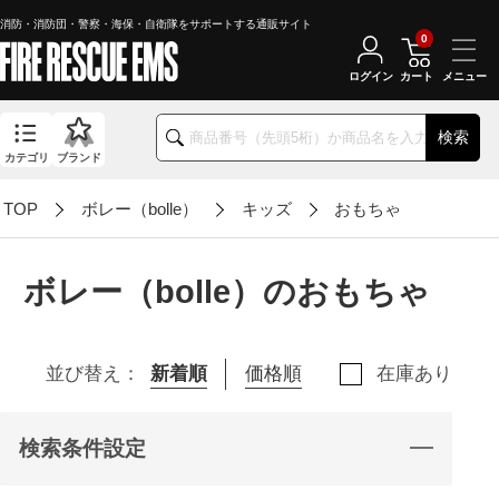
消防・消防団・警察・海保・自衛隊をサポートする通販サイト
0
ログイン
カート
検索
カテゴリ
ブランド
TOP
ボレー（bolle）
キッズ
おもちゃ
ボレー（bolle）のおもちゃ
並び替え：
新着順
価格順
在庫あり
検索条件設定