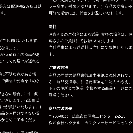
場合は配送先2カ所目以
ラー変更が対象となります。）商品の交換が不
ます。
可能な場合には、代金をお返しいたします。
送料
お客さまのご都合による返品･交換の場合は、お
間でお届けいたします。
客さまのご負担にてお願いいたします。
当社理由による返送料は当社にて負担いたしま
異なります。
す。
合や入荷待ちの商品があ
によってお届けが遅れる
ご返送方法
容に不明な点がある場
商品の同封の納品書兼請求用紙に添付されてい
まで商品の発送を止めさ
る「返品交換票」に必要事項をご記入のうえ、
下記の住所まで返品･交換をする商品と一緒にご
できない場合、2回に渡
返送ください。
ございます。(2回目以
社が負担いたします。)
商品の返送先
商品をお届けできない場
〒733-0833 広島市西区商工センター2-2-25
らかじめご了承くださ
株式会社シグナル カスタマーサービスセンタ
ー
い場合や、お届けが遅れ