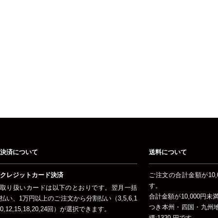
決済について
送料について
クレジットカード決済
ご注文の合計金額が10,
す。
取り扱いカードは以下のとおりです。翌月一括
合計金額が10,000円
払い、1万円以上のご注文から分割払い（3,5,6,1
つき本州・四国・九州地方
0,12,15,18,20,24回）が選択できます。
縄:1320 円です。