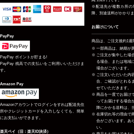
※配送先が複数カ所の
降、別途送料がかかり
お届けについて
PayPay
商品は、ご注文後約1週
一部商品は、納期が
ご注文が集中した場
PayPay ポイントが貯まる!
る場合、または地域
PayPay 残高での支払いをご利用いいただけま
場合がございます。
す。
ご注文いただいた内
合、ご確認がとれる
Amazon Pay
せていただきます。
商品を一度でお届け
ってお届けする場合が
Amazonアカウントでログインをすれば配送先住
降にかかる送料は、当
所やクレジットカードを入力しなくても、簡単
在庫切れ等の理由で
にお支払いができます。
合がございます。あ
い。
楽天ペイ（旧：楽天ID決済）
商品をお届けできな