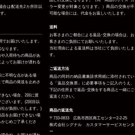
場合は配送先2カ所目以
ラー変更が対象となります。）商品の交換が不
ます。
可能な場合には、代金をお返しいたします。
送料
お客さまのご都合による返品･交換の場合は、お
間でお届けいたします。
客さまのご負担にてお願いいたします。
当社理由による返送料は当社にて負担いたしま
異なります。
す。
合や入荷待ちの商品があ
によってお届けが遅れる
ご返送方法
容に不明な点がある場
商品の同封の納品書兼請求用紙に添付されてい
まで商品の発送を止めさ
る「返品交換票」に必要事項をご記入のうえ、
下記の住所まで返品･交換をする商品と一緒にご
できない場合、2回に渡
返送ください。
ございます。(2回目以
社が負担いたします。)
商品の返送先
商品をお届けできない場
〒733-0833 広島市西区商工センター2-2-25
らかじめご了承くださ
株式会社シグナル カスタマーサービスセンタ
ー
い場合や、お届けが遅れ