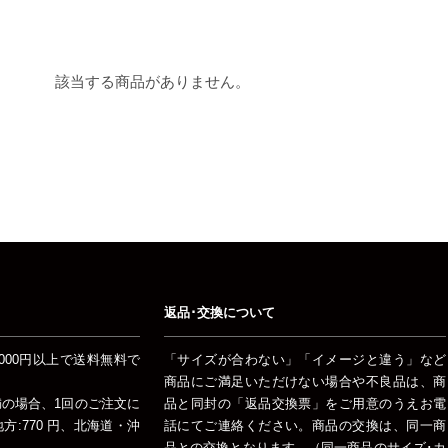
該当する商品がありません。
返品･交換について
000円以上で送料無料で
「サイズが合わない」「イメージと違う」など
商品にご満足いただけない場合や不良品は、商
未満の場合、1回のご注文に
品と同封の「返品交換票」をご用意のうえお電
:770 円、北海道・沖
話にてご連絡ください。商品の交換は、同一商
品との交換となります。（同一商品のサイズ･カ