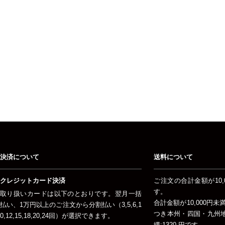
決済について
送料について
クレジットカード決済
ご注文の合計金額が10,
す。
取り扱いカードは以下のとおりです。翌月一括
合計金額が10,000円
払い、1万円以上のご注文から分割払い（3,5,6,1
つき本州・四国・九州地方
0,12,15,18,20,24回）が選択できます。
縄:1320 円です。