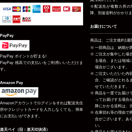
※配送先が複数カ所の
降、別途送料がかかり
お届けについて
PayPay
商品は、ご注文後約1週
一部商品は、納期が
ご注文が集中した場
PayPay ポイントが貯まる!
る場合、または地域
PayPay 残高での支払いをご利用いいただけま
場合がございます。
す。
ご注文いただいた内
合、ご確認がとれる
Amazon Pay
せていただきます。
商品を一度でお届け
ってお届けする場合が
Amazonアカウントでログインをすれば配送先住
降にかかる送料は、当
所やクレジットカードを入力しなくても、簡単
在庫切れ等の理由で
にお支払いができます。
合がございます。あ
い。
楽天ペイ（旧：楽天ID決済）
商品をお届けできな