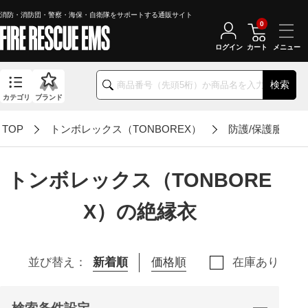
消防・消防団・警察・海保・自衛隊をサポートする通販サイト
0
ログイン
カート
検索
カテゴリ
ブランド
TOP
トンボレックス（TONBOREX）
防護/保護服
トンボレックス（TONBORE
X）の絶縁衣
並び替え：
新着順
価格順
在庫あり