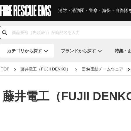
消防・消防団・警察・海保・自衛隊
カテゴリ
から探す
ブランド
から探す
特集・
TOP
藤井電工（FUJII DENKO）
団de団結チームウェア
藤井電工（FUJII D