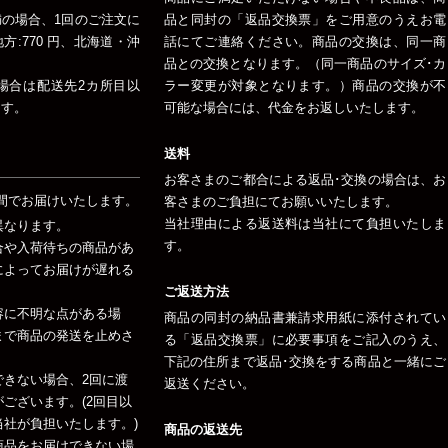
未満の場合、1回のご注文に
品と同封の「返品交換票」をご用意のうえお電
:770 円、北海道・沖
話にてご連絡ください。商品の交換は、同一商
品との交換となります。（同一商品のサイズ･カ
場合は配送先2カ所目以
ラー変更が対象となります。）商品の交換が不
ます。
可能な場合には、代金をお返しいたします。
送料
お客さまのご都合による返品･交換の場合は、お
間でお届けいたします。
客さまのご負担にてお願いいたします。
当社理由による返送料は当社にて負担いたしま
異なります。
す。
合や入荷待ちの商品があ
によってお届けが遅れる
ご返送方法
容に不明な点がある場
商品の同封の納品書兼請求用紙に添付されてい
まで商品の発送を止めさ
る「返品交換票」に必要事項をご記入のうえ、
下記の住所まで返品･交換をする商品と一緒にご
できない場合、2回に渡
返送ください。
ございます。(2回目以
社が負担いたします。)
商品の返送先
商品をお届けできない場