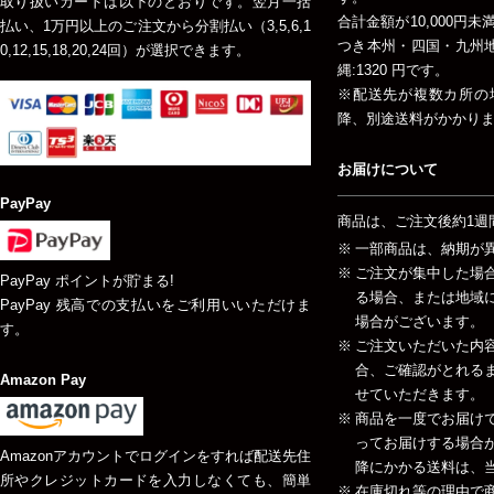
取り扱いカードは以下のとおりです。翌月一括
合計金額が10,000円
払い、1万円以上のご注文から分割払い（3,5,6,1
つき本州・四国・九州地方
0,12,15,18,20,24回）が選択できます。
縄:1320 円です。
※配送先が複数カ所の
降、別途送料がかかり
お届けについて
PayPay
商品は、ご注文後約1週
一部商品は、納期が
ご注文が集中した場
PayPay ポイントが貯まる!
る場合、または地域
PayPay 残高での支払いをご利用いいただけま
場合がございます。
す。
ご注文いただいた内
合、ご確認がとれる
Amazon Pay
せていただきます。
商品を一度でお届け
ってお届けする場合が
Amazonアカウントでログインをすれば配送先住
降にかかる送料は、当
所やクレジットカードを入力しなくても、簡単
在庫切れ等の理由で