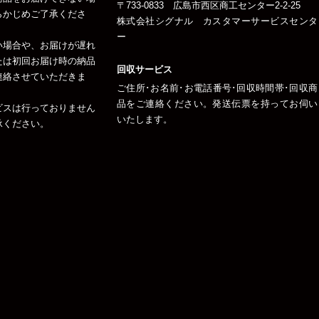
〒733-0833 広島市西区商工センター2-2-25
らかじめご了承くださ
株式会社シグナル カスタマーサービスセンタ
ー
い場合や、お届けが遅れ
たは初回お届け時の納品
回収サービス
連絡させていただきま
ご住所･お名前･お電話番号･回収時間帯･回収商
品をご連絡ください。発送伝票を持ってお伺い
ビスは行っておりません
いたします。
承ください。