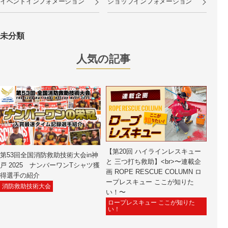
イベントインフォメーション
ショップインフォメーション
未分類
人気の記事
【第20回 ハイラインレスキュー
第53回全国消防救助技術大会in神
と 三つ打ち救助】<br>〜連載企
戸 2025 ナンバーワンTシャツ獲
画 ROPE RESCUE COLUMN ロ
得選手の紹介
ープレスキュー ここが知りた
消防救助技術大会
い！〜
ロープレスキュー ここが知りた
い！