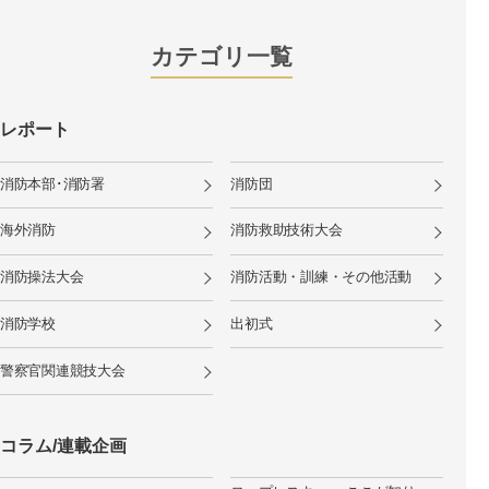
カテゴリ一覧
レポート
消防本部･消防署
消防団
海外消防
消防救助技術大会
消防操法大会
消防活動・訓練・その他活動
消防学校
出初式
警察官関連競技大会
コラム/連載企画