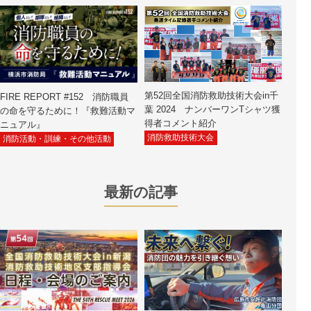
第52回全国消防救助技術大会in千
FIRE REPORT #152 消防職員
葉 2024 ナンバーワンTシャツ獲
の命を守るために！『救難活動マ
得者コメント紹介
ニュアル』
消防救助技術大会
消防活動・訓練・その他活動
最新の記事