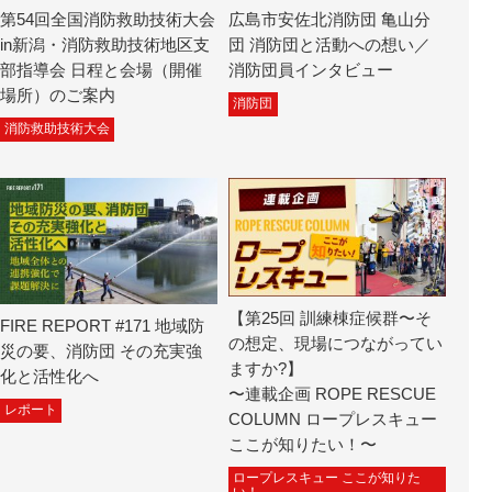
第54回全国消防救助技術大会
広島市安佐北消防団 亀山分
in新潟・消防救助技術地区支
団 消防団と活動への想い／
部指導会 日程と会場（開催
消防団員インタビュー
場所）のご案内
消防団
消防救助技術大会
【第25回 訓練棟症候群〜そ
FIRE REPORT #171 地域防
の想定、現場につながってい
災の要、消防団 その充実強
ますか?】
化と活性化へ
〜連載企画 ROPE RESCUE
レポート
COLUMN ロープレスキュー
ここが知りたい！〜
ロープレスキュー ここが知りた