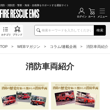
消防・消防団・警察・海保・自衛隊をサポートする通販サイト
ログイン
カート
検索
カテゴリ
ブランド
TOP
>
WEBマガジン
>
コラム/連載企画
> 消防車両紹介
消防車両紹介