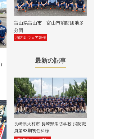
富山県富山市 富山市消防団池多
分団
消防団 ウェア製作
最新の記事
分
長崎県大村市 長崎県消防学校 消防職
員第83期初任科様