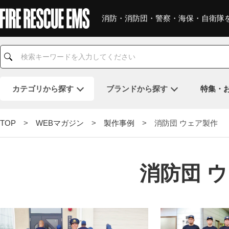
消防・消防団・警察・海保・自衛隊
カテゴリ
から探す
ブランド
から探す
特集・
TOP
>
WEBマガジン
>
製作事例
> 消防団 ウェア製作
消防団 