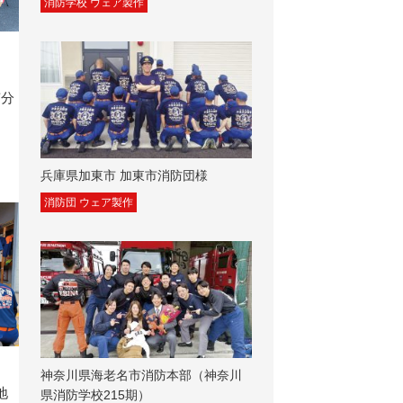
消防学校 ウェア製作
南分
兵庫県加東市 加東市消防団様
消防団 ウェア製作
神奈川県海老名市消防本部（神奈川
地
県消防学校215期）