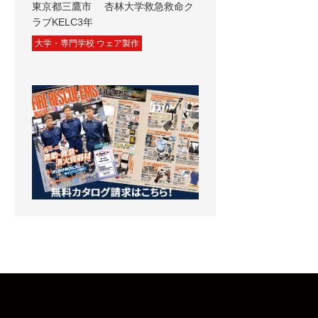
東京都三鷹市 杏林大学救急救命ク
ラブKELC3年
大学・専門学校 ウェア製作