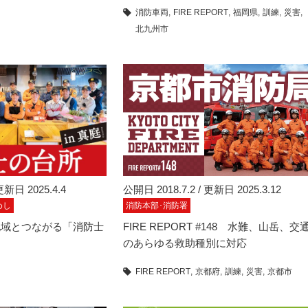
消防車両
FIRE REPORT
福岡県
訓練
災害
北九州市
更新日 2025.4.4
公開日 2018.7.2 / 更新日 2025.3.12
めし
消防本部･消防署
地域とつながる「消防士
FIRE REPORT #148 水難、山岳、交
のあらゆる救助種別に対応
FIRE REPORT
京都府
訓練
災害
京都市