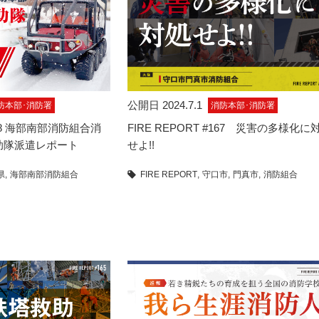
公開日 2024.7.1
防本部･消防署
消防本部･消防署
#168 海部南部消防組合消
FIRE REPORT #167 災害の多様化に
助隊派遣レポート
せよ!!
県
海部南部消防組合
FIRE REPORT
守口市
門真市
消防組合