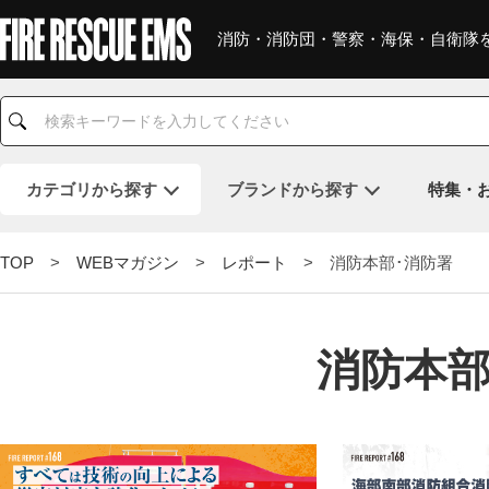
消防・消防団・警察・海保・自衛隊
カテゴリ
から探す
ブランド
から探す
特集・
TOP
>
WEBマガジン
>
レポート
> 消防本部･消防署
消防本部