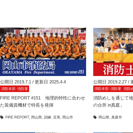
公開日 2019.7.1 / 更新日 2025.4.4
公開日 2019.2.27 / 
消防本部･消防署
消防本部･消防署
消防
FIRE REPORT #151 地理的特性に合わせ
消防めしを通じて
た装備資機材で特長を発揮
の台所 in真庭」
FIRE REPORT
岡山県
訓練
災害
岡山市
岡山県
真庭市