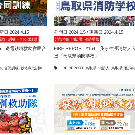
新日 2024.4.15
公開日 2024.1.5 / 更新日 2024.4.15
活動・訓練・その他活動
消防本部･消防署
消防学校
#165 送電鉄塔救助官民合
FIRE REPORT #164 我ら生涯消防人 
巡「鳥取県消防学校」
市
合同訓練
鉄塔救助訓練
FIRE REPORT
鳥取県
消防人
鳥取県消防学