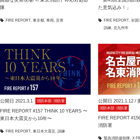
隊
た意気込み！」
FIRE REPORT
東京都
車両
災害
FIRE REPORT
全国
訓練
北九州市
公開日 2021.3.1
公開日 2021.1.12 / 
消防本部･消防署
消防本部･消防署
FIRE REPORT #157 THINK 10 YEARS 〜
FIRE REPORT 
東日本大震災から10年〜
消防署
FIRE REPORT
東日本大震災
訓練
緊急消防援助隊
X F