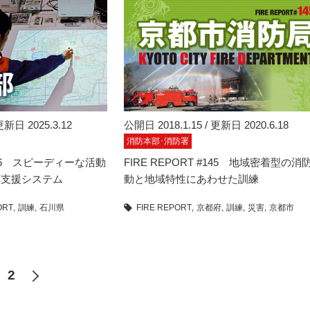
更新日 2025.3.12
公開日 2018.1.15 / 更新日 2020.6.18
消防本部･消防署
#146 スピーディーな活動
FIRE REPORT #145 地域密着型の消
応支援システム
動と地域特性にあわせた訓練
ORT
訓練
石川県
FIRE REPORT
京都府
訓練
災害
京都市
2