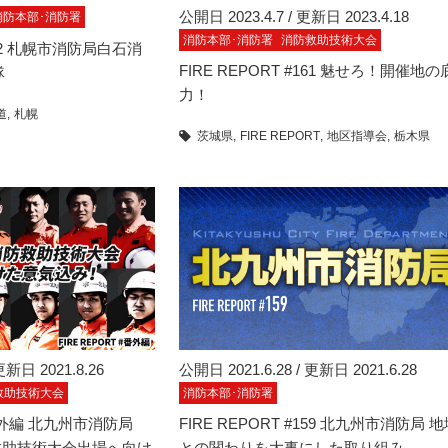
公開日 2023.4.7 / 更新日 2023.4.18
消防本部･消防署
消防本部･消防署
消防救助技術大会
#162 札幌市消防局白石消
FIRE REPORT #161 魅せろ！開催地の
隊
力！
道
札幌
茨城県
FIRE REPORT
地区指導会
栃木県
更新日 2021.8.26
公開日 2021.6.28 / 更新日 2021.6.28
救助技術大会
消防本部･消防署
#番外編 北九州市消防局
FIRE REPORT #159 北九州市消防局 
救助技術大会出場へ向け
との関わりを大事にした取り組み