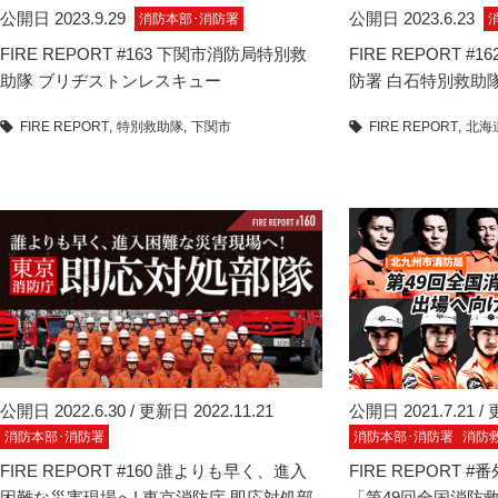
公開日 2023.9.29
公開日 2023.6.23
消防本部･消防署
FIRE REPORT #163 下関市消防局特別救
FIRE REPORT 
助隊 ブリヂストンレスキュー
防署 白石特別救助
FIRE REPORT
特別救助隊
下関市
FIRE REPORT
北海
公開日 2022.6.30 / 更新日 2022.11.21
公開日 2021.7.21 / 
消防本部･消防署
消防本部･消防署
消防
FIRE REPORT #160 誰よりも早く、進入
FIRE REPORT 
困難な災害現場へ! 東京消防庁 即応対処部
「第49回全国消防