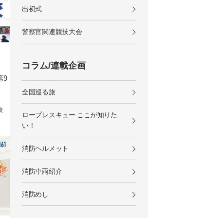
出初式
警察官関連競技大会
コラム/連載企画
第9
全国巡る旅
校
ロープレスキュー ここが知りた
い！
消防ヘルメット
消防車両紹介
消防めし