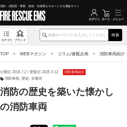
消防・消防団・警察・海保・自衛隊をサポートする通販サイト
ログイン
カート
検索
カテゴリ
ブランド
TOP
>
WEBマガジン
>
コラム/連載企画
>
消防車両紹介
公開日 2018.7.2 / 更新日 2025.3.12
消防車両紹介
消防車両
歴史
京都市
消防の歴史を築いた懐かし
の消防車両