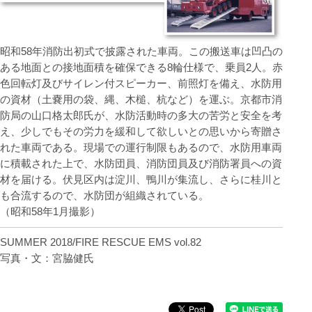
昭和58年消防出初式で披露された車両。この搬送車は凹凸の
ある地面との接地面積を確保できる8輪仕様で、乗員2人。赤
色回転灯及びサイレン付スピーカー、前照灯を備え、水防用
の資材（土嚢用の袋、縄、木槌、杭など）を運ぶ。京都市消
防局の山口格太郎氏が、水防活動時の多大の苦労と安全を考
え、少しでもその労力を緩和して欲しいとの思いから寄贈さ
れた車両である。現場での運行制限もあるので、水防用車両
に積載された上で、水防団員、消防団員及び消防署員への資
材を届ける。伏見区内は淀川、鴨川が集流し、さらに桂川と
も合流するので、水防団が組織されている。
（昭和58年1月撮影）
SUMMER 2018/FIRE RESCUE EMS vol.82
写真・文：宮脇健氏