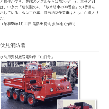
と操作ができ、先端のノズルからは放水も行う。車番0431
は、中京の「建制順の4」「放水塔車の30番台」の1番目を
示している。救助工作車、特殊消防作業車はともに白線入り
だ。
（昭和58年1月11日 消防出初式 参加地で撮影）
伏見消防署
水防用資材搬送電動車「山口号」