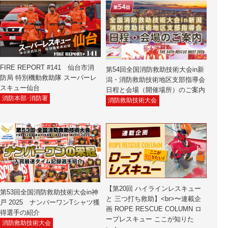
FIRE REPORT #141 仙台市消
第54回全国消防救助技術大会in新
防局 特別機動救助隊 スーパーレ
潟・消防救助技術地区支部指導会
スキュー仙台
日程と会場（開催場所）のご案内
消防本部･消防署
消防救助技術大会
【第20回 ハイラインレスキュー
第53回全国消防救助技術大会in神
と 三つ打ち救助】<br>〜連載企
戸 2025 ナンバーワンTシャツ獲
画 ROPE RESCUE COLUMN ロ
得選手の紹介
ープレスキュー ここが知りた
消防救助技術大会