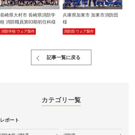
長崎県大村市 長崎県消防学
兵庫県加東市 加東市消防団
校 消防職員第83期初任科様
様
消防学校 ウェア製作
消防団 ウェア製作
記事一覧に戻る
カテゴリ一覧
レポート