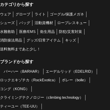
カテゴリから探す
ウェア
グローブ
ライト
ゴーグル/保護メガネ
シューズ
バッグ
活動資機材
ロープレスキュー
水難救助
医療/EMS
衛生用品
防犯/災害対策
消防操法用品
グッズ/日常アイテム
キッズ
送料無料まであと少し！
ブランドから探す
バーハー（BARHAR）
エーデルリッド（EDELRID）
ロックエキゾチカ（RockExotica）
ボレー（bolle）
コング（KONG）
クライミングテクノロジー（climbing technology）
ティーユー（TEE-UU）