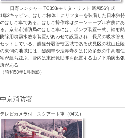
日野レンジャー TC393/モリタ・リフト 昭和56年式
1扉2キャビン、はしご梯体上にリフターを装着した日本独特
のはしご車である。はしご操作席はターンテーブル右側にあ
る。京都市消防局のはしご車には、ポンプ装置一式、輻射熱
防除用噴霧水放水装置があわせて設置され、長尺の吸水管を
セットしている。醍醐分署管轄区域である伏見区の桃山丘陵
の東側の地域には、醍醐寺や法界寺をはじめ多数の中高層住
宅が建ち並ぶ。管内は東部救助隊を配置する山ノ下消防出張
所がある。
（昭和58年1月撮影）
中京消防署
テレビカメラ付 スクアート車（0431）