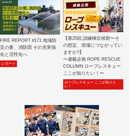
【第25回 訓練棟症候群〜そ
FIRE REPORT #171 地域防
の想定、現場につながってい
災の要、消防団 その充実強
ますか?】
化と活性化へ
〜連載企画 ROPE RESCUE
レポート
COLUMN ロープレスキュー
ここが知りたい！〜
ロープレスキュー ここが知りた
い！