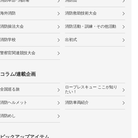
消防本部･消防署
消防団
海外消防
消防救助技術大会
消防操法大会
消防活動・訓練・その他活動
消防学校
出初式
警察官関連競技大会
コラム/連載企画
ロープレスキュー ここが知り
全国巡る旅
たい！
消防ヘルメット
消防車両紹介
消防めし
ピックアップアイテム