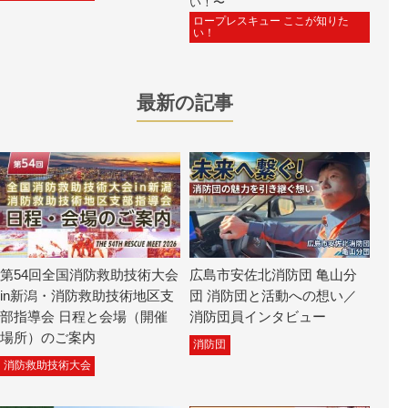
い！〜
ロープレスキュー ここが知りた
い！
最新の記事
第54回全国消防救助技術大会
広島市安佐北消防団 亀山分
in新潟・消防救助技術地区支
団 消防団と活動への想い／
部指導会 日程と会場（開催
消防団員インタビュー
場所）のご案内
消防団
消防救助技術大会