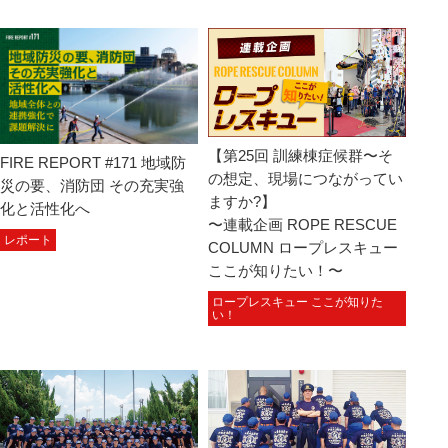
【第25回 訓練棟症候群〜そ
FIRE REPORT #171 地域防
の想定、現場につながってい
災の要、消防団 その充実強
ますか?】
化と活性化へ
〜連載企画 ROPE RESCUE
レポート
COLUMN ロープレスキュー
ここが知りたい！〜
ロープレスキュー ここが知りた
い！