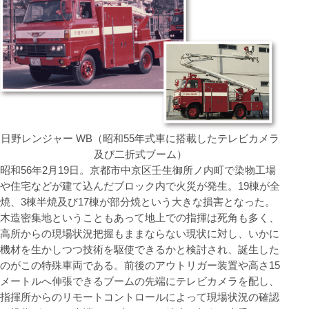
日野レンジャー WB（昭和55年式車に搭載したテレビカメラ
及び二折式ブーム）
昭和56年2月19日。京都市中京区壬生御所ノ内町で染物工場
や住宅などが建て込んだブロック内で火災が発生。19棟が全
焼、3棟半焼及び17棟が部分焼という大きな損害となった。
木造密集地ということもあって地上での指揮は死角も多く、
高所からの現場状況把握もままならない現状に対し、いかに
機材を生かしつつ技術を駆使できるかと検討され、誕生した
のがこの特殊車両である。前後のアウトリガー装置や高さ15
メートルへ伸張できるブームの先端にテレビカメラを配し、
指揮所からのリモートコントロールによって現場状況の確認