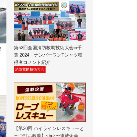
第52回全国消防救助技術大会in千
団
葉 2024 ナンバーワンTシャツ獲
得者コメント紹介
消防救助技術大会
【第20回 ハイラインレスキューと
三つ打ち救助】<br>〜連載企画