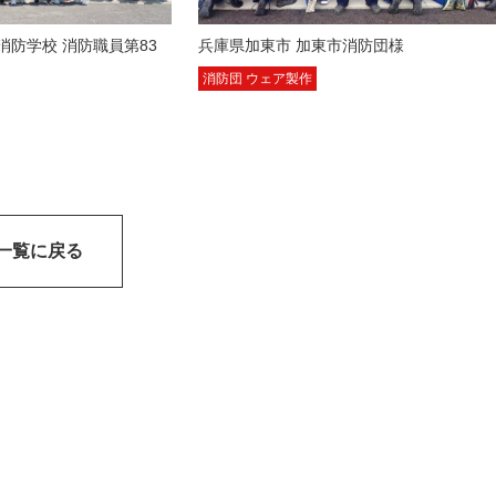
消防学校 消防職員第83
兵庫県加東市 加東市消防団様
消防団 ウェア製作
一覧に戻る