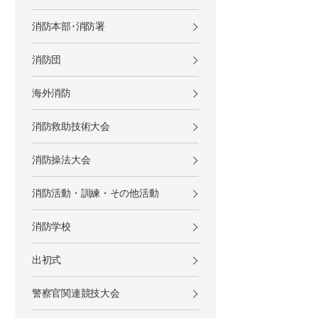
消防本部･消防署
消防団
海外消防
消防救助技術大会
消防操法大会
消防活動・訓練・その他活動
消防学校
出初式
警察官関連競技大会