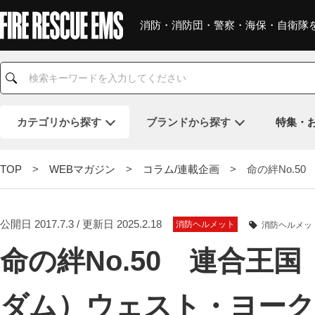
消防・消防団・警察・海保・自衛隊
カテゴリ
から探す
ブランド
から探す
特集・
TOP
>
WEBマガジン
>
コラム/連載企画
> 命の絆No.5
公開日 2017.7.3 / 更新日 2025.2.18
消防ヘルメット
消防ヘルメッ
命の絆No.50 連合王
ダム）ウェスト・ヨーク