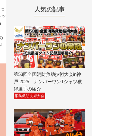
。
貼っ
人気の記事
レッ
防
の
が
第53回全国消防救助技術大会in神
戸 2025 ナンバーワンTシャツ獲
得選手の紹介
消防救助技術大会