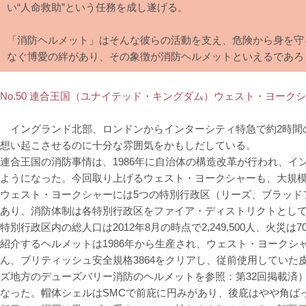
い“人命救助”という任務を成し遂げる。
「消防ヘルメット」はそんな彼らの活動を支え、危険から身を守
なぐ博愛の絆があり、その象徴が消防ヘルメットといえるであろ
No.50 連合王国（ユナイテッド・キングダム）ウェスト・ヨークシャ
イングランド北部、ロンドンからインターシティ特急で約2時間
想い起こさせるのに十分な雰囲気をかもしだしている。
連合王国の消防事情は、1986年に自治体の構造改革が行われ、イ
ようになった。今回取り上げるウェスト・ヨークシャーも、大規
ウェスト・ヨークシャーには5つの特別行政区（リーズ、ブラッド
あり、消防体制は各特別行政区をファイア・ディストリクトとして、4
特別行政区内の総人口は2012年8月の時点で2,249,500人、火災は
紹介するヘルメットは1986年から生産され、ウェスト・ヨークシ
ん、ブリティッシュ安全規格3864をクリアし、従前使用してい
ズ地方のデューズバリー消防のヘルメットを参照：第32回掲載済
なった。帽体シェルはSMCで前庇に円みがあり、後庇はやや角ば