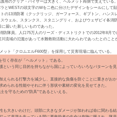
保護用のクリア・バイザーは大きく、ヘルメット両側で支えている
ラとWESTの頭文字のWを二色に分けたデザインをシールにして
トの13消防署（クックリッジ、ガーフォース、ギプトン、ハンス
ロスウェル、スタンクス、スタニングリィ、およびウェザビイ各消
0日に届いた新しいものであった。
消防隊員。人口75万人のリーズ・ディストリクトでの2012年8月で
な河川流域の氾濫があって水難救助活動に大わらわであったとのこと
メット「クロムエルF600型」を採用して災害現場に臨んでいる。
を引く存在が「ヘルメット」である。
護という同じ目的を持ちながら国によっていろいろなパターンを見
加えられる打撃力を減少し、直接的な負傷を防ぐことに重きがおか
求められる性能やそれに伴う形状や素材の変化を見せてきた。
戦士を守るための“防具”であるといえる。
性も大きいわけだ。頭部に大きなダメージが加われば命に関わる結
打って意識を失っている間に要救助者の生命は危険に曝され、隊員