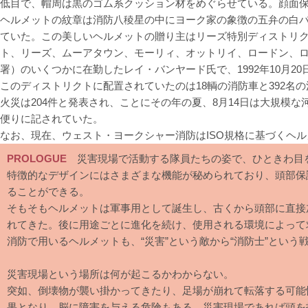
低目で、帽周は黒のゴム系クッション材をめぐらせている。顔面
ヘルメットの紋章は消防八稜星の中にヨーク家の象徴の五弁の白バ
ていた。この美しいヘルメットの贈り主はリーズ特別ディストリク
ト、リーズ、ムーアタウン、モーリィ、オットリイ、ロードン、
署）のいくつかに在勤したレイ・バンヤード氏で、1992年10月2
このディストリクトに配置されていたのは18輌の消防車と392名の
火災は204件と発表され、ことにその年の夏、8月14日は大規模
便りに記されていた。
なお、現在、ウェスト・ヨークシャー消防はISO規格に基づくヘル
PROLOGUE
災害現場で活動する隊員たちの姿で、ひときわ目
特徴的なデザインにはさまざまな機能が秘められており、頭部保
ることができる。
そもそもヘルメットは軍事用として誕生し、古くから頭部に直接
れてきた。後に用途ごとに進化を続け、使用される環境によって
消防で用いるヘルメットも、“災害”という敵から“消防士”という
災害現場という場所は何が起こるかわからない。
突如、倒壊物が襲い掛かってきたり、足場が崩れて転落する可能
果となり、脳に障害を与える危険もある。災害現場であれば頭を