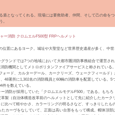
る盾となってくれる。現場には要救助者、仲間、そして己の命をつ
う。
ー消防 クロムエルF500型 FRPヘルメット
の位置にあるヨーク。城址や大聖堂など世界歴史遺産が多く、中世
ングランドでは7つの地域において大都市圏消防事務組合で運営され
模消防機関としてメトロポリタンファイアサービスと称されている
フォード、カルターデール、カークリーズ、ウェークフィールド）
8署所に1,302名の消防職員と60輌の消防車を配置している。5
704件を数えている。
ャー消防が採用していた「クロムエルモデルF500」である。もちろ
た皮革製（自治体構造改革前のヘルメットとして先に紹介したカーク
）に比べて軽やかさ、カラーリングの明るさなど、すっきりしたも
ったカーヴをなしていて、正面は高い台形をもって構成。帽体頂部