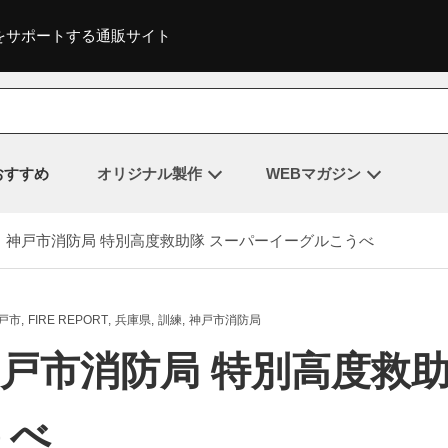
をサポートする通販サイト
おすすめ
オリジナル製作
WEBマガジン
#133 神戸市消防局 特別高度救助隊 スーパーイーグルこうべ
戸市
FIRE REPORT
兵庫県
訓練
神戸市消防局
33 神戸市消防局 特別高度救
うべ