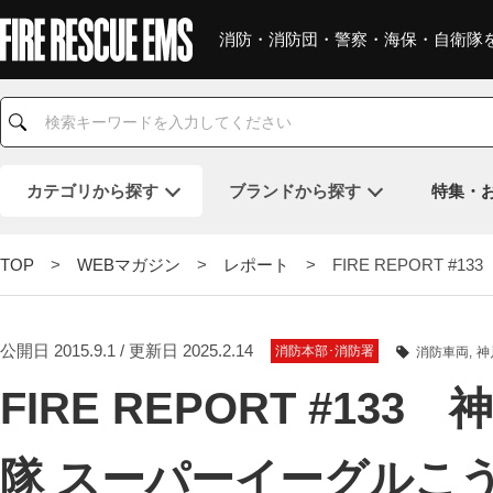
消防・消防団・警察・海保・自衛隊
カテゴリ
から探す
ブランド
から探す
特集・
TOP
>
WEBマガジン
>
レポート
> FIRE REPORT 
公開日 2015.9.1 / 更新日 2025.2.14
消防本部･消防署
消防車両
神
FIRE REPORT #1
隊 スーパーイーグルこ