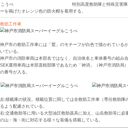
特別高度救助隊と特殊災害隊
ーを掲げたオレンジ色の防火帽を着用する。
救助工作車
神戸市の救助工作車には「鷲」のモチーフが白色で描かれているが
いている。
神戸市の消防車両は本部名ではなく、自治体名と車体番号の組み
SEK運用車両は本部直轄部隊であるため「神消」（神戸市消防局）
の番号が入る。
左:積載庫の状況。積載位置に関しては全救助工作車（専任救助隊
るよう配慮されている。
右:交通救助等に用いる大型油圧救助器具に加え、山岳救助等に必
の山・海・街に対応する様々な装備を搭載している。