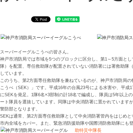
スーパーイーグルこうべの皆さん。
神戸市消防局では市域を5つのブロックに区分し、第1～5方面と
隊）を配置、専任救助隊が配置されていない消防署には署救助隊（
しています。
このうち、第2方面専任救助隊を兼ねているのが、神戸市消防局の
こうべ（SEK）」です。平成16年の台風23号による水害や、平成
にSEKを発足。1隊6名×3部制の計18名で編成し、隊員は5年
ート隊員を選抜しています。同隊は中央消防署に置かれています
警防部となります。
SEKは通常、第2方面専任救助隊として中央消防署管内をはじめ
市内全域をカバー。また、緊急消防援助隊や国際消防救助隊にも
助特災中隊長