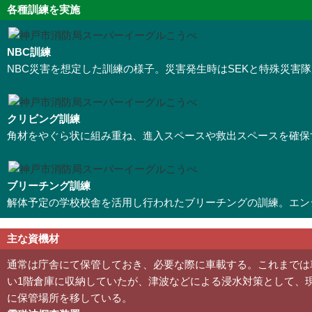
各種訓練を実施
NBC訓練
NBC災害を想定した訓練の様子。災害発生時はSEKと特殊災害
クリビング訓練
角材をやぐら状に組み重ね、進入スペースや救出スペースを確保
ブリーチング訓練
解体予定の学校校舎を活用し行われたブリーチングの訓練。エン
主な資機材
通常は庁舎にて保管しておき、必要な際に車載する。これまでは
い1階倉庫に収納していたが、津波などによる浸水対策として、
に保管場所を移している。