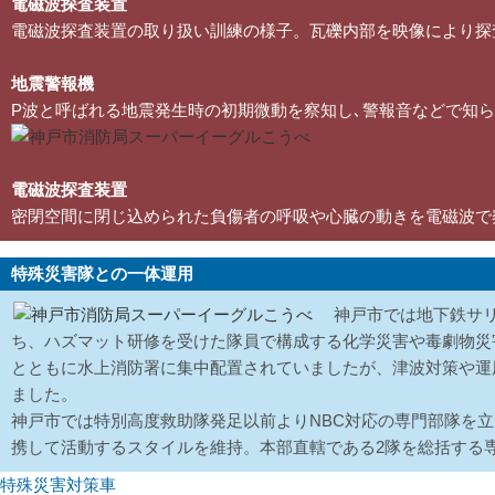
電磁波探査装置
電磁波探査装置の取り扱い訓練の様子。瓦礫内部を映像により探
地震警報機
P波と呼ばれる地震発生時の初期微動を察知し､警報音などで知
電磁波探査装置
密閉空間に閉じ込められた負傷者の呼吸や心臓の動きを電磁波で
特殊災害隊との一体運用
神戸市では地下鉄サ
ち、ハズマット研修を受けた隊員で構成する化学災害や毒劇物災害
とともに水上消防署に集中配置されていましたが、津波対策や運用
ました。
神戸市では特別高度救助隊発足以前よりNBC対応の専門部隊を立
携して活動するスタイルを維持。本部直轄である2隊を総括する
特殊災害対策車