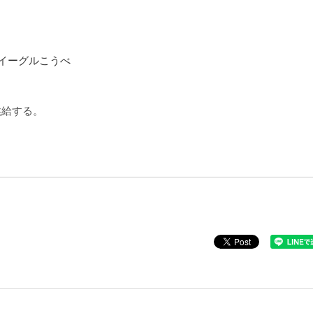
。
供給する。