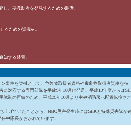
査し、要救助者を発見するための装備。
らせるための資機材。
察知する装置。
リン事件を契機として、危険物取扱者資格や毒劇物取扱者資格を持
に対応する専門部隊を平成9年10月に発足。平成19年度からはSE
体制の再編のため、平成25年10月より中央消防署へ配置転換さ
ち上げていたことから、NBC災害発生時にはSEKと特殊災害隊が
専任中隊長がおかれています。