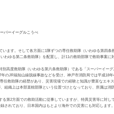
しています。そして各方面に1隊ずつの専任救助隊（いわゆる第四条
いわゆる第二条救助隊）を配置し、計11の救助部隊で救助事案に
特別高度救助隊（いわゆる第六条救助隊）である「スーパーイーグ
17年のJR福知山線脱線事故などを受け、神戸市消防局では平成18年
以上の専任救助隊の経歴があり、災害現場での経験と知識が豊富なエキ
が、組織上は本部直轄部隊という位置づけとなっており、所属は消
とする第2方面での救助活動に従事していますが、特異災害等に対し
登録されており、日本国内はもとより海外での災害にも対応します