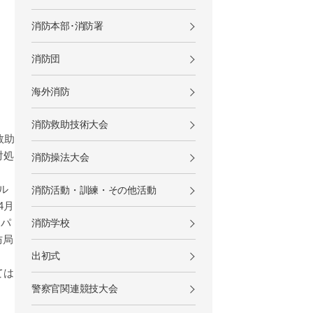
消防本部･消防署
消防団
海外消防
消防救助技術大会
救助
対処
消防操法大会
ル
消防活動・訓練・その他活動
4月
スパ
消防学校
防局
出初式
ては
警察官関連競技大会
。