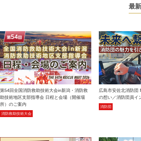
最
第54回全国消防救助技術大会in新潟・消防救
広島市安佐北消防団 
助技術地区支部指導会 日程と会場（開催場
の想い／消防団員イ
所）のご案内
消防団
消防救助技術大会