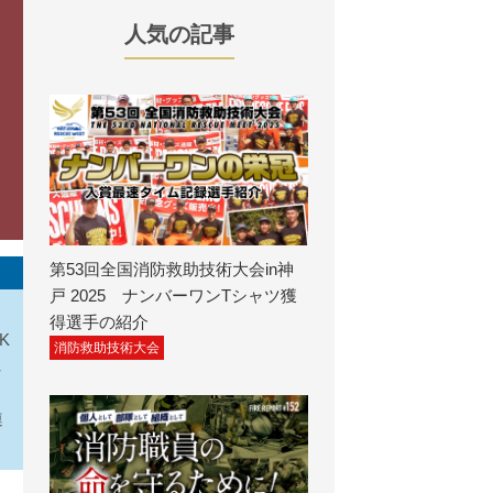
人気の記事
第53回全国消防救助技術大会in神
戸 2025 ナンバーワンTシャツ獲
得選手の紹介
K
消防救助技術大会
れ
連