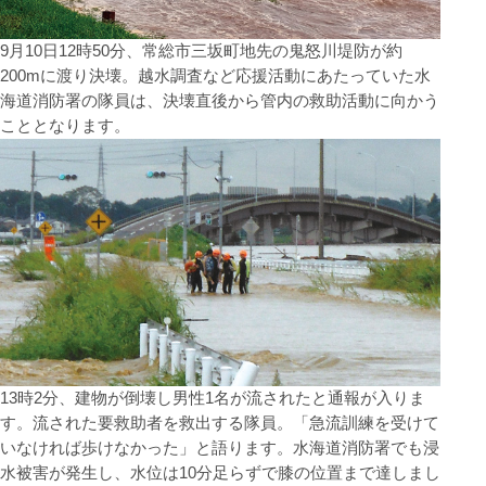
9月10日12時50分、常総市三坂町地先の鬼怒川堤防が約
200mに渡り決壊。越水調査など応援活動にあたっていた水
海道消防署の隊員は、決壊直後から管内の救助活動に向かう
こととなります。
13時2分、建物が倒壊し男性1名が流されたと通報が入りま
す。流された要救助者を救出する隊員。「急流訓練を受けて
いなければ歩けなかった」と語ります。水海道消防署でも浸
水被害が発生し、水位は10分足らずで膝の位置まで達しまし