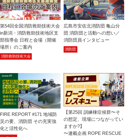
第54回全国消防救助技術大会
広島市安佐北消防団 亀山分
in新潟・消防救助技術地区支
団 消防団と活動への想い／
部指導会 日程と会場（開催
消防団員インタビュー
場所）のご案内
消防団
消防救助技術大会
【第25回 訓練棟症候群〜そ
FIRE REPORT #171 地域防
の想定、現場につながってい
災の要、消防団 その充実強
ますか?】
化と活性化へ
〜連載企画 ROPE RESCUE