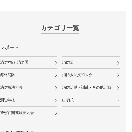
カテゴリ一覧
レポート
消防本部･消防署
消防団
海外消防
消防救助技術大会
消防操法大会
消防活動・訓練・その他活動
消防学校
出初式
警察官関連競技大会