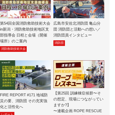
第54回全国消防救助技術大会
広島市安佐北消防団 亀山分
in新潟・消防救助技術地区支
団 消防団と活動への想い／
部指導会 日程と会場（開催
消防団員インタビュー
場所）のご案内
消防団
消防救助技術大会
【第25回 訓練棟症候群〜そ
FIRE REPORT #171 地域防
の想定、現場につながってい
災の要、消防団 その充実強
ますか?】
化と活性化へ
〜連載企画 ROPE RESCUE
レポート