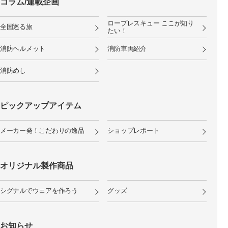
コラム/連載企画
ロープレスキュー ここが知り
全国巡る旅
たい！
消防ヘルメット
消防車両紹介
消防めし
ピックアップアイテム
メーカー発！こだわりの逸品
ショップレポート
オリジナル製作商品
シグナルでウェアを作ろう
グッズ
お知らせ