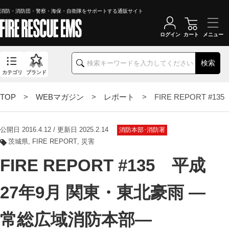
消防・消防団・警察・海保・自衛隊をサポートする通販サイト
ログイン
カート
検索
カテゴリ
ブランド
TOP
>
WEBマガジン
>
レポート
> FIRE REPORT #
公開日 2016.4.12 / 更新日 2025.2.14
消防本部･消防署
茨城県
FIRE REPORT
災害
FIRE REPORT #135 平成
27年9月 関東・東北豪雨 ―
常総広域消防本部―