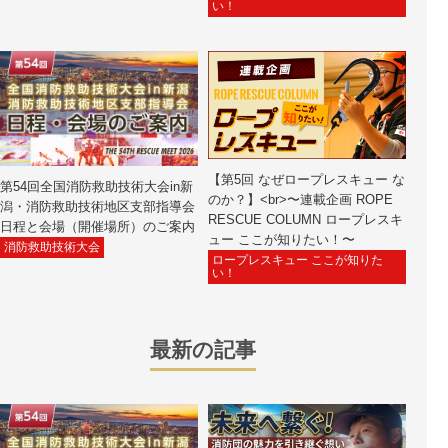
い！
【第5回 なぜロープレスキュー な
第54回全国消防救助技術大会in新
のか？】<br>〜連載企画 ROPE
潟・消防救助技術地区支部指導会
RESCUE COLUMN ロープレスキ
日程と会場（開催場所）のご案内
ュー ここが知りたい！〜
消防救助技術大会
ロープレスキュー ここが知りた
い！
最新の記事