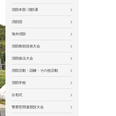
消防本部･消防署
消防団
海外消防
消防救助技術大会
消防操法大会
消防活動・訓練・その他活動
消防学校
出初式
警察官関連競技大会