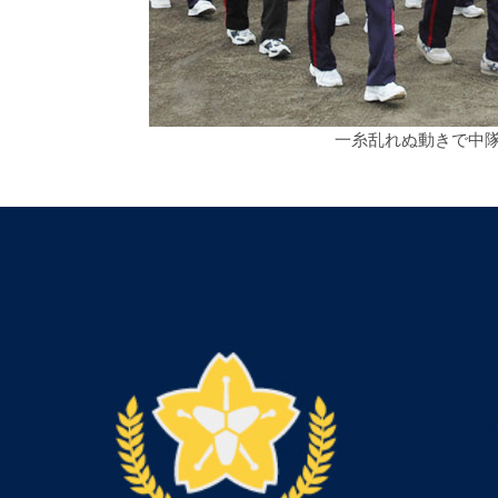
一糸乱れぬ動きで中