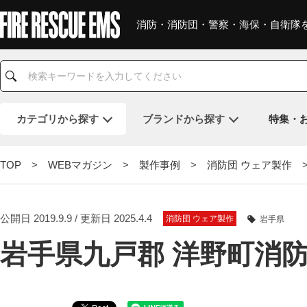
消防・消防団・警察・海保・自衛隊
カテゴリ
から探す
ブランド
から探す
特集・
TOP
>
WEBマガジン
>
製作事例
>
消防団 ウェア製作
>
公開日 2019.9.9 / 更新日 2025.4.4
消防団 ウェア製作
岩手県
岩手県九戸郡 洋野町消防