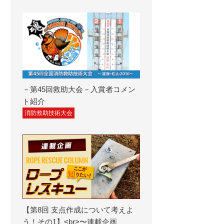
－第45回救助大会－入賞者コメン
ト紹介
消防救助技術大会
【第8回 支点作成について考えよ
う！その1】<br>〜連載企画