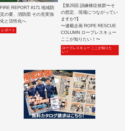
【第25回 訓練棟症候群〜そ
FIRE REPORT #171 地域防
の想定、現場につながってい
災の要、消防団 その充実強
ますか?】
化と活性化へ
〜連載企画 ROPE RESCUE
レポート
COLUMN ロープレスキュー
ここが知りたい！〜
ロープレスキュー ここが知りた
い！