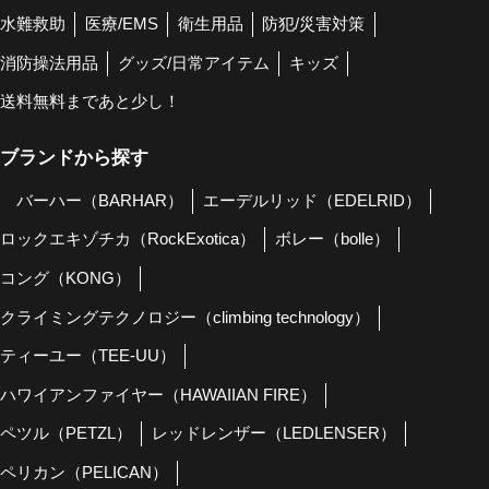
水難救助
医療/EMS
衛生用品
防犯/災害対策
消防操法用品
グッズ/日常アイテム
キッズ
送料無料まであと少し！
ブランドから探す
バーハー（BARHAR）
エーデルリッド（EDELRID）
ロックエキゾチカ（RockExotica）
ボレー（bolle）
コング（KONG）
クライミングテクノロジー（climbing technology）
ティーユー（TEE-UU）
ハワイアンファイヤー（HAWAIIAN FIRE）
ペツル（PETZL）
レッドレンザー（LEDLENSER）
ペリカン（PELICAN）