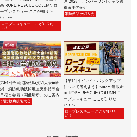
戸 2025 ナンバーワンTシャツ獲
画 ROPE RESCUE COLUMN ロ
得選手の紹介
ープレスキュー ここが知りた
消防救助技術大会
い！〜
ロープレスキュー ここが知りた
い！
【第11回 ビレイ・バックアップ
第54回全国消防救助技術大会in新
について考えよう】<br>〜連載企
潟・消防救助技術地区支部指導会
画 ROPE RESCUE COLUMN ロ
日程と会場（開催場所）のご案内
ープレスキュー ここが知りた
消防救助技術大会
い！〜
ロープレスキュー ここが知りた
い！