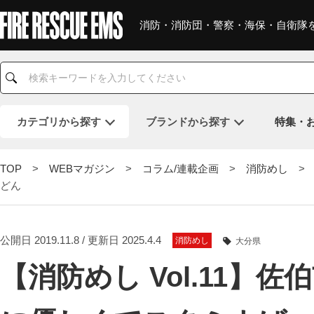
消防・消防団・警察・海保・自衛隊
カテゴリ
から探す
ブランド
から探す
特集・
TOP
>
WEBマガジン
>
コラム/連載企画
>
消防めし
> 
どん
公開日 2019.11.8 / 更新日 2025.4.4
消防めし
大分県
【消防めし Vol.11】