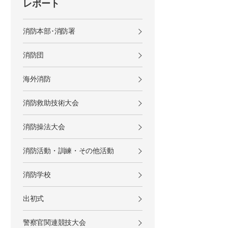
し
レポート
消防本部･消防署
消防団
海外消防
消防救助技術大会
消防操法大会
消防活動・訓練・その他活動
消防学校
出初式
警察官関連競技大会