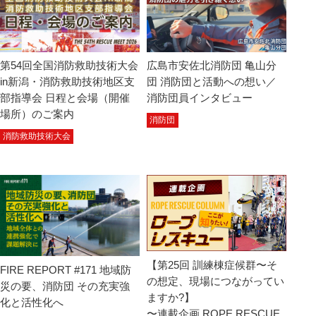
第54回全国消防救助技術大会
広島市安佐北消防団 亀山分
in新潟・消防救助技術地区支
団 消防団と活動への想い／
部指導会 日程と会場（開催
消防団員インタビュー
場所）のご案内
消防団
消防救助技術大会
【第25回 訓練棟症候群〜そ
FIRE REPORT #171 地域防
の想定、現場につながってい
災の要、消防団 その充実強
ますか?】
化と活性化へ
〜連載企画 ROPE RESCUE