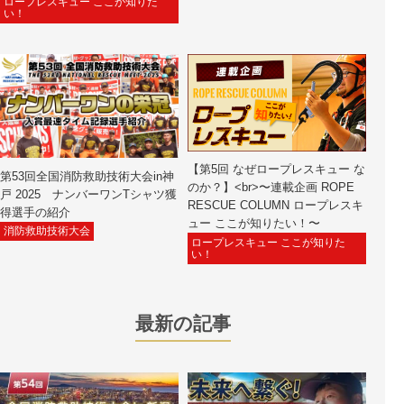
ロープレスキュー ここが知りた
い！
【第5回 なぜロープレスキュー な
第53回全国消防救助技術大会in神
のか？】<br>〜連載企画 ROPE
戸 2025 ナンバーワンTシャツ獲
RESCUE COLUMN ロープレスキ
得選手の紹介
ュー ここが知りたい！〜
消防救助技術大会
ロープレスキュー ここが知りた
い！
最新の記事