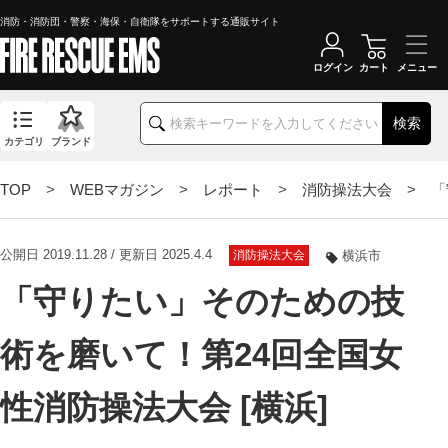
消防・消防団・警察・海保・自衛隊をサポートする通販サイト
ログイン
カート
検索
カテゴリ
ブランド
TOP
>
WEBマガジン
>
レポート
>
消防操法大会
> 「
公開日 2019.11.28 / 更新日 2025.4.4
消防操法大会
横浜市
「守りたい」そのための技
術を磨いて！第24回全国女
性消防操法大会 [横浜]