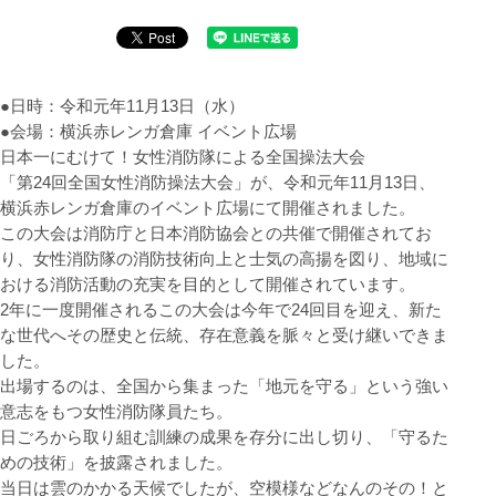
●日時：令和元年11月13日（水）
●会場：横浜赤レンガ倉庫 イベント広場
日本一にむけて！女性消防隊による全国操法大会
「第24回全国女性消防操法大会」が、令和元年11月13日、
横浜赤レンガ倉庫のイベント広場にて開催されました。
この大会は消防庁と日本消防協会との共催で開催されてお
り、女性消防隊の消防技術向上と士気の高揚を図り、地域に
おける消防活動の充実を目的として開催されています。
2年に一度開催されるこの大会は今年で24回目を迎え、新た
な世代へその歴史と伝統、存在意義を脈々と受け継いできま
した。
出場するのは、全国から集まった「地元を守る」という強い
意志をもつ女性消防隊員たち。
日ごろから取り組む訓練の成果を存分に出し切り、「守るた
めの技術」を披露されました。
当日は雲のかかる天候でしたが、空模様などなんのその！と