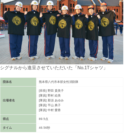
シグナルから進呈させていただいた「No.1Tシャツ」
団体名
熊本県八代市本部女性消防隊
[班長] 野田 貴美子
[隊員] 野村 絵美
出場者名
[隊員] 那須 あゆみ
[隊員] 平山 典子
[隊員] 中村 愛香
得点
89.5点
タイム
46.56秒