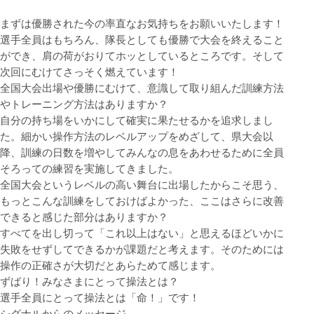
まずは優勝された今の率直なお気持ちをお願いいたします！
選手全員はもちろん、隊長としても優勝で大会を終えること
ができ、肩の荷がおりてホッとしているところです。そして
次回にむけてさっそく燃えています！
全国大会出場や優勝にむけて、意識して取り組んだ訓練方法
やトレーニング方法はありますか？
自分の持ち場をいかにして確実に果たせるかを追求しまし
た。細かい操作方法のレベルアップをめざして、県大会以
降、訓練の日数を増やしてみんなの息をあわせるために全員
そろっての練習を実施してきました。
全国大会というレベルの高い舞台に出場したからこそ思う、
もっとこんな訓練をしておけばよかった、ここはさらに改善
できると感じた部分はありますか？
すべてを出し切って「これ以上はない」と思えるほどいかに
失敗をせずしてできるかが課題だと考えます。そのためには
操作の正確さが大切だとあらためて感じます。
ずばり！みなさまにとって操法とは？
選手全員にとって操法とは「命！」です！