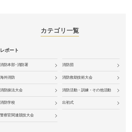
カテゴリ一覧
レポート
消防本部･消防署
消防団
海外消防
消防救助技術大会
消防操法大会
消防活動・訓練・その他活動
消防学校
出初式
警察官関連競技大会