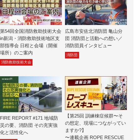
第54回全国消防救助技術大会
広島市安佐北消防団 亀山分
in新潟・消防救助技術地区支
団 消防団と活動への想い／
部指導会 日程と会場（開催
消防団員インタビュー
場所）のご案内
消防団
消防救助技術大会
【第25回 訓練棟症候群〜そ
FIRE REPORT #171 地域防
の想定、現場につながってい
災の要、消防団 その充実強
ますか?】
化と活性化へ
〜連載企画 ROPE RESCUE