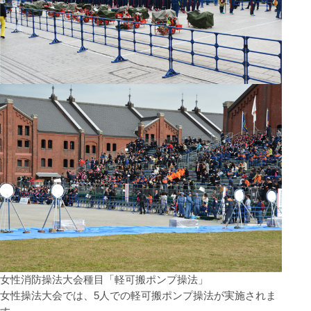
女性消防操法大会種目「軽可搬ポンプ操法」
女性操法大会では、5人での軽可搬ポンプ操法が実施されま