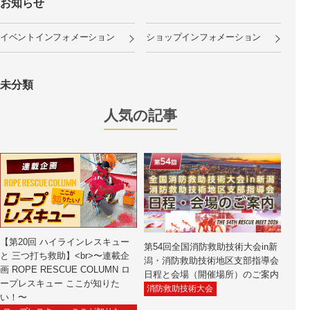
お知らせ
イベントインフォメーション
ショップインフォメーション
未分類
人気の記事
【第20回 ハイラインレスキュー
第54回全国消防救助技術大会in新
と 三つ打ち救助】<br>〜連載企
潟・消防救助技術地区支部指導会
画 ROPE RESCUE COLUMN ロ
日程と会場（開催場所）のご案内
ープレスキュー ここが知りた
消防救助技術大会
い！〜