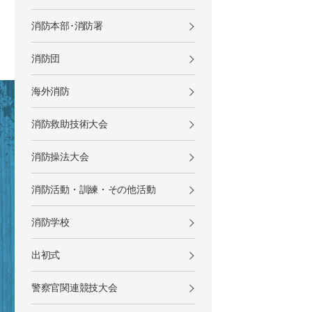
消防本部･消防署
消防団
海外消防
消防救助技術大会
消防操法大会
消防活動・訓練・その他活動
消防学校
出初式
警察官関連競技大会