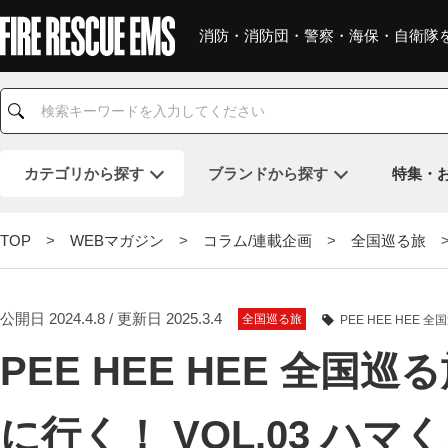
消防・消防団・警察・海保・自衛隊
カテゴリ
から探す
ブランド
から探す
特集・
TOP
>
WEBマガジン
>
コラム/連載企画
>
全国巡る旅
>
公開日 2024.4.8 / 更新日 2025.3.4
全国巡る旅
PEE HEE HEE 
PEE HEE HEE 全
に行く！ VOL.03 ハマ