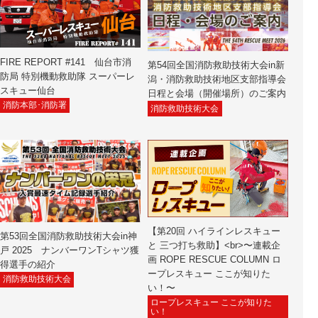
FIRE REPORT #141 仙台市消
第54回全国消防救助技術大会in新
防局 特別機動救助隊 スーパーレ
潟・消防救助技術地区支部指導会
スキュー仙台
日程と会場（開催場所）のご案内
消防本部･消防署
消防救助技術大会
【第20回 ハイラインレスキュー
第53回全国消防救助技術大会in神
と 三つ打ち救助】<br>〜連載企
戸 2025 ナンバーワンTシャツ獲
画 ROPE RESCUE COLUMN ロ
得選手の紹介
ープレスキュー ここが知りた
消防救助技術大会
い！〜
ロープレスキュー ここが知りた
い！