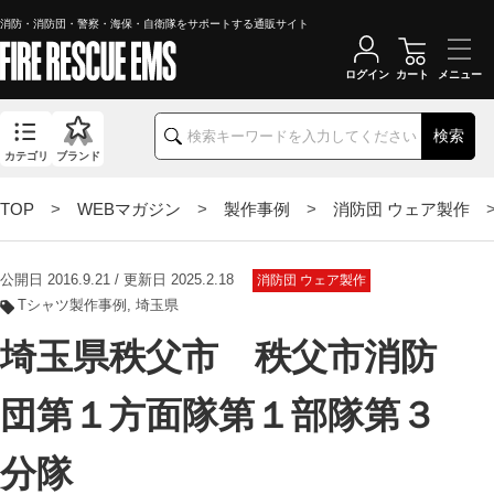
消防・消防団・警察・海保・自衛隊をサポートする通販サイト
ログイン
カート
検索
カテゴリ
ブランド
TOP
>
WEBマガジン
>
製作事例
>
消防団 ウェア製作
>
公開日 2016.9.21 / 更新日 2025.2.18
消防団 ウェア製作
Tシャツ製作事例
埼玉県
埼玉県秩父市 秩父市消防
団第１方面隊第１部隊第３
分隊