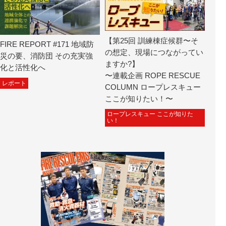
【第25回 訓練棟症候群〜そ
FIRE REPORT #171 地域防
の想定、現場につながってい
災の要、消防団 その充実強
ますか?】
化と活性化へ
〜連載企画 ROPE RESCUE
レポート
COLUMN ロープレスキュー
ここが知りたい！〜
ロープレスキュー ここが知りた
い！