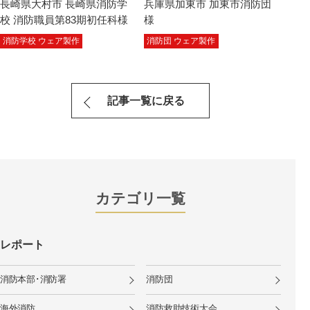
長崎県大村市 長崎県消防学
兵庫県加東市 加東市消防団
校 消防職員第83期初任科様
様
消防学校 ウェア製作
消防団 ウェア製作
記事一覧に戻る
カテゴリ一覧
レポート
消防本部･消防署
消防団
海外消防
消防救助技術大会