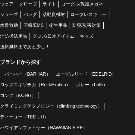
ウェア
グローブ
ライト
ゴーグル/保護メガネ
シューズ
バッグ
活動資機材
ロープレスキュー
水難救助
医療/EMS
衛生用品
防犯/災害対策
消防操法用品
グッズ/日常アイテム
キッズ
送料無料まであと少し！
ブランドから探す
バーハー（BARHAR）
エーデルリッド（EDELRID）
ロックエキゾチカ（RockExotica）
ボレー（bolle）
コング（KONG）
クライミングテクノロジー（climbing technology）
ティーユー（TEE-UU）
ハワイアンファイヤー（HAWAIIAN FIRE）