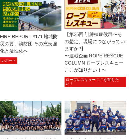
【第25回 訓練棟症候群〜そ
FIRE REPORT #171 地域防
の想定、現場につながってい
災の要、消防団 その充実強
ますか?】
化と活性化へ
〜連載企画 ROPE RESCUE
レポート
COLUMN ロープレスキュー
ここが知りたい！〜
ロープレスキュー ここが知りた
い！