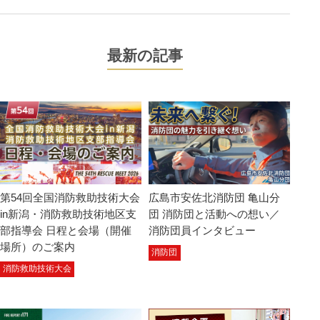
最新の記事
第54回全国消防救助技術大会
広島市安佐北消防団 亀山分
in新潟・消防救助技術地区支
団 消防団と活動への想い／
部指導会 日程と会場（開催
消防団員インタビュー
場所）のご案内
消防団
消防救助技術大会