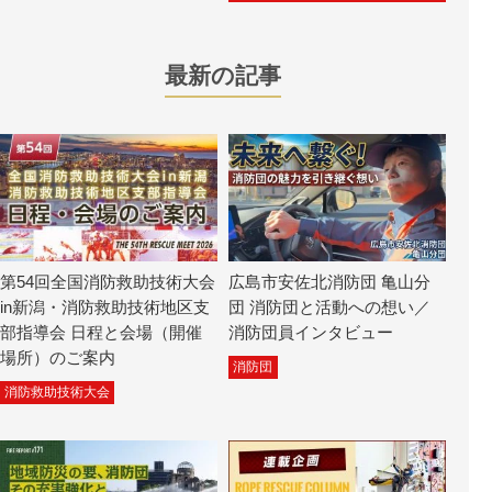
最新の記事
第54回全国消防救助技術大会
広島市安佐北消防団 亀山分
in新潟・消防救助技術地区支
団 消防団と活動への想い／
部指導会 日程と会場（開催
消防団員インタビュー
場所）のご案内
消防団
消防救助技術大会