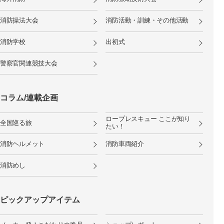
消防操法大会
消防活動・訓練・その他活動
消防学校
出初式
警察官関連競技大会
コラム/連載企画
ロープレスキュー ここが知り
全国巡る旅
たい！
消防ヘルメット
消防車両紹介
消防めし
ピックアップアイテム