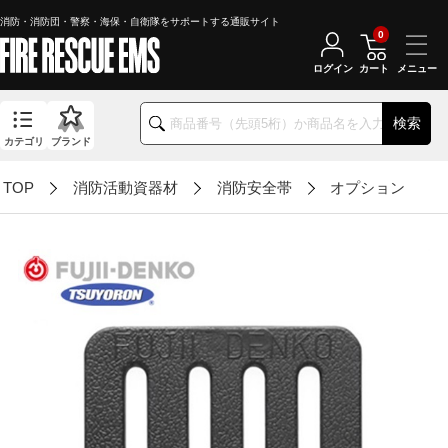
消防・消防団・警察・海保・自衛隊をサポートする通販サイト
0
ログイン
カート
検索
カテゴリ
ブランド
TOP
消防活動資器材
消防安全帯
オプション