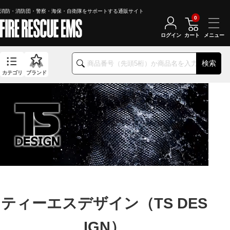
消防・消防団・警察・海保・自衛隊をサポートする通販サイト
0
ログイン
カート
検索
カテゴリ
ブランド
ティーエスデザイン（TS DES
IGN）