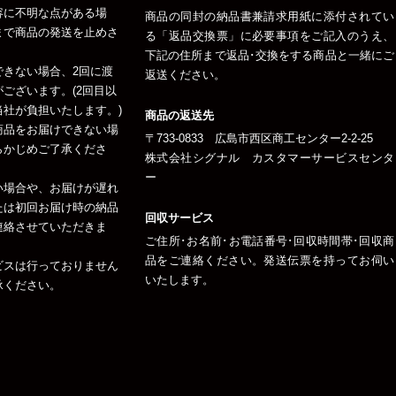
容に不明な点がある場
商品の同封の納品書兼請求用紙に添付されてい
まで商品の発送を止めさ
る「返品交換票」に必要事項をご記入のうえ、
下記の住所まで返品･交換をする商品と一緒にご
できない場合、2回に渡
返送ください。
ございます。(2回目以
社が負担いたします。)
商品の返送先
商品をお届けできない場
〒733-0833 広島市西区商工センター2-2-25
らかじめご了承くださ
株式会社シグナル カスタマーサービスセンタ
ー
い場合や、お届けが遅れ
たは初回お届け時の納品
回収サービス
連絡させていただきま
ご住所･お名前･お電話番号･回収時間帯･回収商
品をご連絡ください。発送伝票を持ってお伺い
ビスは行っておりません
いたします。
承ください。