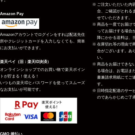
ご注文いただいた内
合、ご確認がとれる
Amazon Pay
せていただきます。
商品を一度でお届け
ってお届けする場合が
Amazonアカウントでログインをすれば配送先住
降にかかる送料は、当
所やクレジットカードを入力しなくても、簡単
在庫切れ等の理由で
にお支払いができます。
合がございます。あ
い。
楽天ペイ（旧：楽天ID決済）
商品をお届けできな
オンラインショップでのお買い物で楽天ポイン
る場合は、お電話ま
トが貯まる！使える！
書兼請求用紙にてご
いつもの楽天IDとパスワードを使ってスムーズ
す。
なお支払いが可能です。
日時指定配達のサー
のであらかじめご了
GMO 後払い