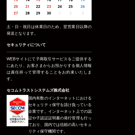
20
21
22
23
24
25
26
27
28
29
30
1
2
3
土・日・祝日は休業日のため、翌営業日以降の
発送となります。
セキュリティについて
WEBサイトにて子商取引サービスをご提供する
にあたり、お客さまからお預かりする個人情報
は責任持って管理することをお約束いたしま
す。
セコムトラストシステムズ株式会社
国内有数のインターネットにおける
セキュリティ保守を請け負っている
企業です。インターネット上での認
証や子認証証明書の発行管理も行っ
ており、国内では信頼の高いセキュ
リティ保守機関です。