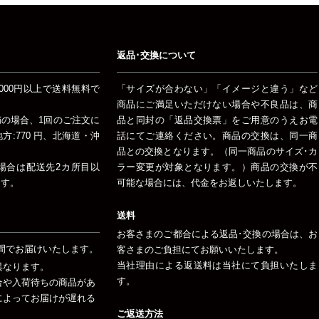
返品･交換について
000円以上で送料無料で
「サイズが合わない」「イメージと違う」など
商品にご満足いただけない場合や不良品は、商
未満の場合、1回のご注文に
品と同封の「返品交換票」をご用意のうえお電
:770 円、北海道・沖
話にてご連絡ください。商品の交換は、同一商
品との交換となります。（同一商品のサイズ･カ
場合は配送先2カ所目以
ラー変更が対象となります。）商品の交換が不
ます。
可能な場合には、代金をお返しいたします。
送料
お客さまのご都合による返品･交換の場合は、お
間でお届けいたします。
客さまのご負担にてお願いいたします。
当社理由による返送料は当社にて負担いたしま
異なります。
す。
合や入荷待ちの商品があ
によってお届けが遅れる
ご返送方法